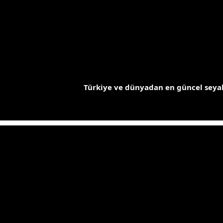
İçeriğe
atla
Türkiye ve dünyadan en güncel seyah