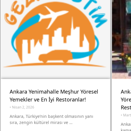
Ankara Yenimahalle Meşhur Yöresel
Ank
Yemekler ve En İyi Restoranlar!
Yöre
Rest
•
Nisan 2, 2026
•
Mart
Ankara, Türkiye’nin başkent olmasının yanı
sıra, zengin kültürel mirası ve …
Anka
kama