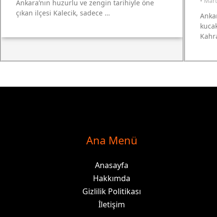
•
Mart
Ankara’nın huzurlu ve zengin tarihiyle öne
çıkan ilçesi Kalecik, sadece …
Ankar
kucak
Kahr
Ana Menü
Anasayfa
Hakkımda
Gizlilik Politikası
İletişim