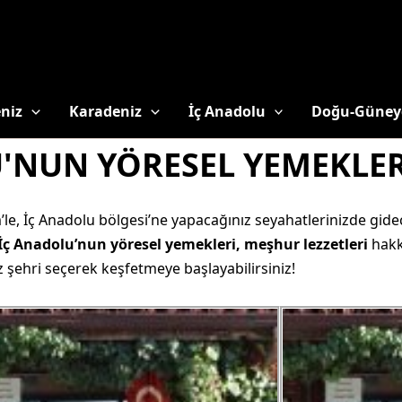
niz
Karadeniz
İç Anadolu
Doğu-Güney
'NUN YÖRESEL YEMEKLER
im’le, İç Anadolu bölgesi’ne yapacağınız seyahatlerinizde gi
İç Anadolu’nun yöresel yemekleri, meşhur lezzetleri
hakk
 şehri seçerek keşfetmeye başlayabilirsiniz!