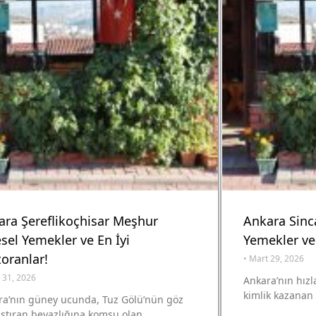
ara Şereflikoçhisar Meşhur
Ankara Sinc
sel Yemekler ve En İyi
Yemekler ve 
oranlar!
•
Mart 29, 2026
 31, 2026
Ankara’nın hızl
kimlik kazanan 
ra’nın güney ucunda, Tuz Gölü’nün göz
ştıran beyazlığına komşu olan …