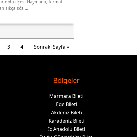
ur dolu ilçesi Haymana, termal
an sıkça söz …
3
4
Sonraki Sayfa »
Bölgeler
Marmara Bileti
Ege Bileti
Akdeniz Bileti
Karadeniz Bileti
İç Anadolu Bileti