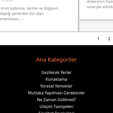
 13, 2026
Ankara’nın huz
sularıyla adınd
a’nın kalbinde, tarihin ve doğanın
laştığı yerlerden biri olan
amankazan, …
1
2
Ana Kategoriler
Gezilecek Yerler
Konaklama
Yöresel Yemekler
Mutlaka Yapılması Gerekenler
Ne Zaman Gidilmeli?
Ulaşım Tavsiyeleri