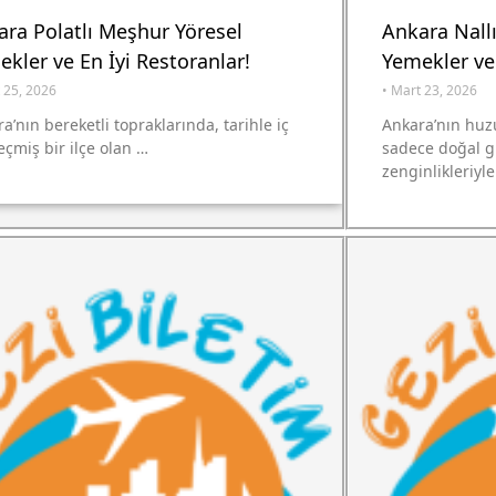
ra Polatlı Meşhur Yöresel
Ankara Nall
kler ve En İyi Restoranlar!
Yemekler ve 
 25, 2026
•
Mart 23, 2026
a’nın bereketli topraklarında, tarihle iç
Ankara’nın huz
eçmiş bir ilçe olan …
sadece doğal gü
zenginlikleriyl