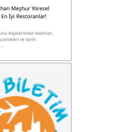
ıhan Meşhur Yöresel
En İyi Restoranlar!
urlu köşelerinden Nallıhan,
zellikleri ve tarihi
e …