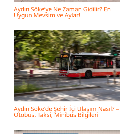
Aydın Söke’ye Ne Zaman Gidilir? En
Uygun Mevsim ve Aylar!
Aydın Söke’de Şehir İçi Ulaşım Nasıl? –
Otobüs, Taksi, Minibüs Bilgileri