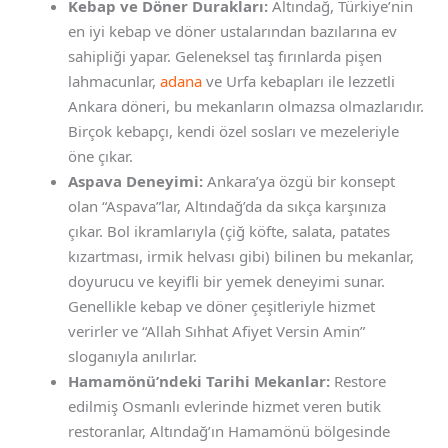
Kebap ve Döner Durakları:
Altındağ, Türkiye’nin
en iyi kebap ve döner ustalarından bazılarına ev
sahipliği yapar. Geleneksel taş fırınlarda pişen
lahmacunlar,
adana
ve Urfa kebapları ile lezzetli
Ankara döneri, bu mekanların olmazsa olmazlarıdır.
Birçok kebapçı, kendi özel sosları ve mezeleriyle
öne çıkar.
Aspava Deneyimi:
Ankara’ya özgü bir konsept
olan “Aspava”lar, Altındağ’da da sıkça karşınıza
çıkar. Bol ikramlarıyla (çiğ köfte, salata, patates
kızartması, irmik helvası gibi) bilinen bu mekanlar,
doyurucu ve keyifli bir yemek deneyimi sunar.
Genellikle kebap ve döner çeşitleriyle hizmet
verirler ve “Allah Sıhhat Afiyet Versin Amin”
sloganıyla anılırlar.
Hamamönü’ndeki Tarihi Mekanlar:
Restore
edilmiş Osmanlı evlerinde hizmet veren butik
restoranlar, Altındağ’ın Hamamönü bölgesinde