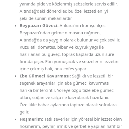
yanında pide ve közlenmiş sebzelerle servis edilir.
Altındağ’daki dönerciler, bu özel lezzeti en iyi
şekilde sunan mekanlardır.
Beypazarı Güveci:
Ankara’nın komşu ilçesi
Beypazarı’ndan gelme olmasına rağmen,
Altındağ’da da yaygın olarak bulunur ve çok sevilir.
Kuzu eti, domates, biber ve kuyruk yağı ile
hazırlanan bu güveç, toprak kaplarda uzun süre
fırında pişer. Etin yumuşacık ve sebzelerin lezzetini
içine çekmiş hali, onu enfes yapar.
Ebe Gümeci Kavurması:
Sağlıklı ve lezzetli bir
seçenek arayanlar için ebe gümeci kavurması
harika bir tercihtir. Yöreye özgü taze ebe gümeci
otları, soğan ve salça ile kavrularak hazırlanır.
Özellikle bahar aylarında taptaze olarak sofralara
gelir.
Hoşmerim:
Tatlı severler için yöresel bir lezzet olan
hoşmerim, peynir, irmik ve şerbetle yapılan hafif bir