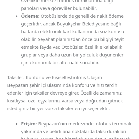
Özellikle merkezi otobüs duraklarında bilgi
panoları veya görevliler bulunabilir.
Ödeme:
Otobüslerde de genellikle nakit ödeme
geçerlidir, ancak Büyükşehir Belediyesine bağlı
hatlarda elektronik kart kullanımı da söz konusu
olabilir. Seyahat planınızdan önce bu bilgiyi teyit
etmekte fayda var. Otobüsler, özellikle kalabalık
gruplar veya daha uzun bir yolculuk düşünenler
için ekonomik bir alternatif sunabilir.
Taksiler: Konforlu ve Kişiselleştirilmiş Ulaşım
Beypazarı şehir içi ulaşımında konforu ve hızı tercih
edenler için taksiler devreye girer. Özellikle zamanınız
kısıtlıysa, özel eşyalarınız varsa veya doğrudan gitmek
istediğiniz bir yer varsa taksiler en iyi seçenektir.
Erişim:
Beypazarı’nın merkezinde, otobüs terminali
yakınında ve belirli ana noktalarda taksi durakları
bulunur. Ayrıca, boş bir taksiye yoldan el sallayarak