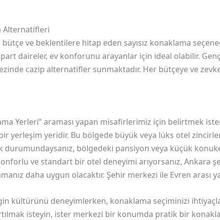
Alternatifleri
klı bütçe ve beklentilere hitap eden sayısız konaklama seçen
part daireler, ev konforunu arayanlar için ideal olabilir. Gen
kezinde cazip alternatifler sunmaktadır. Her bütçeye ve zev
a Yerleri” araması yapan misafirlerimiz için belirtmek isteri
bir yerleşim yeridir. Bu bölgede büyük veya lüks otel zincir
ak durumundaysanız, bölgedeki pansiyon veya küçük konukev
konforlu ve standart bir otel deneyimi arıyorsanız, Ankara şe
manız daha uygun olacaktır. Şehir merkezi ile Evren arası ya
ngin kültürünü deneyimlerken, konaklama seçiminizi ihtiyaç
artılmak isteyin, ister merkezi bir konumda pratik bir konakl