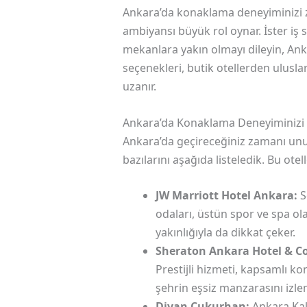
Ankara’da konaklama deneyiminizi zi
ambiyansı büyük rol oynar. İster iş sey
mekanlara yakın olmayı dileyin, Ank
seçenekleri, butik otellerden uluslar
uzanır.
Ankara’da Konaklama Deneyiminizi Z
Ankara’da geçireceğiniz zamanı unu
bazılarını aşağıda listeledik. Bu otel
JW Marriott Hotel Ankara:
S
odaları, üstün spor ve spa ola
yakınlığıyla da dikkat çeker.
Sheraton Ankara Hotel & C
Prestijli hizmeti, kapsamlı ko
şehrin eşsiz manzarasını izlem
Divan Çukurhan:
Ankara Kale