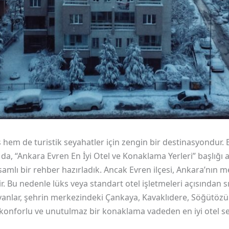
ş hem de turistik seyahatler için zengin bir destinasyondur
 da, “Ankara Evren En İyi Otel ve Konaklama Yerleri” başlığı
amlı bir rehber hazırladık. Ancak Evren ilçesi, Ankara’nın m
r. Bu nedenle lüks veya standart otel işletmeleri açısından sı
yanlar, şehrin merkezindeki Çankaya, Kavaklıdere, Söğütözü g
onforlu ve unutulmaz bir konaklama vadeden en iyi otel seçe