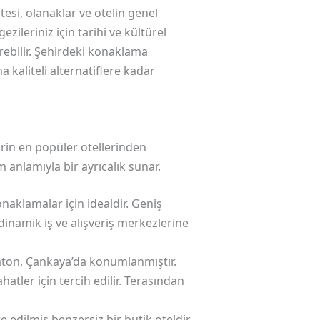
esi, olanaklar ve otelin genel
gezileriniz için tarihi ve kültürel
rebilir. Şehirdeki konaklama
 kaliteli alternatiflere kadar
rin en popüler otellerinden
m anlamıyla bir ayrıcalık sunar.
naklamalar için idealdir. Geniş
 dinamik iş ve alışveriş merkezlerine
aton, Çankaya’da konumlanmıştır.
atler için tercih edilir. Terasından
edilmiş benzersiz bir butik oteldir.