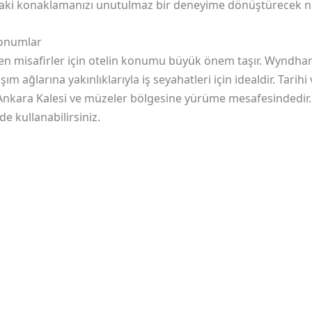
a’daki konaklamanızı unutulmaz bir deneyime dönüştürecek nit
 Konumlar
elen misafirler için otelin konumu büyük önem taşır. Wyndh
şım ağlarına yakınlıklarıyla iş seyahatleri için idealdir. Tarih
 Ankara Kalesi ve müzeler bölgesine yürüme mesafesindedir.
de kullanabilirsiniz.