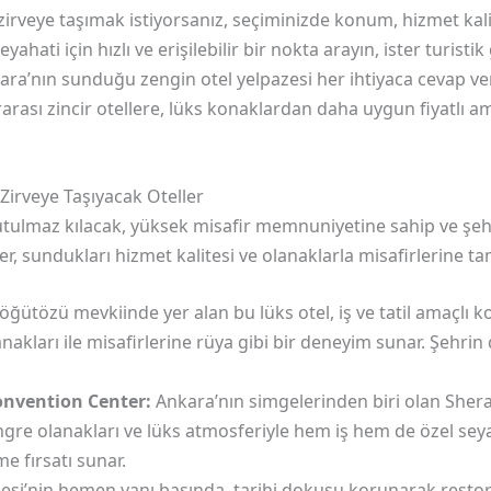
rveye taşımak istiyorsanız, seçiminizde konum, hizmet kalit
ahati için hızlı ve erişilebilir bir nokta arayın, ister turistik 
ara’nın sunduğu zengin otel yelpazesi her ihtiyaca cevap ve
arası zincir otellere, lüks konaklardan daha uygun fiyatlı ama
irveye Taşıyacak Oteller
tulmaz kılacak, yüksek misafir memnuniyetine sahip ve şeh
ler, sundukları hizmet kalitesi ve olanaklarla misafirlerine ta
öğütözü mevkiinde yer alan bu lüks otel, iş ve tatil amaçlı ko
nakları ile misafirlerine rüya gibi bir deneyim sunar. Şehrin
onvention Center:
Ankara’nın simgelerinden biri olan Sher
ngre olanakları ve lüks atmosferiyle hem iş hem de özel seyah
e fırsatı sunar.
si’nin hemen yanı başında, tarihi dokusu korunarak restore 