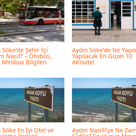
Aydın Söke’de Ne Yapılı
 Söke’de Şehir İçi
Yapılacak En Güzel 10
m Nasıl? – Otobüs,
Aktivite!
, Minibüs Bilgileri
 Söke En İyi Otel ve
Aydın Nazilli’ye Ne Za