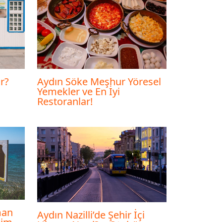
r?
Aydın Söke Meşhur Yöresel
Yemekler ve En İyi
Restoranlar!
man
Aydın Nazilli’de Şehir İçi