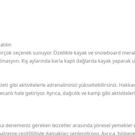
atılın
birçok seçenek sunuyor. Özellikle kayak ve snowboard merakl
tinasyon. Kış aylarında karla kaplı dağlarda kayak yaparak
leti gibi aktivitelerle adrenalininizi yükseltebilirsiniz. Hakka
canlı hale getiriyor. Ayrıca, dağcılık ve kamp gibi aktiviteler
laka denemeniz gereken lezzetler arasında yöresel yemekler 
zeme çeşitliliğiyle damakları şenlendiriyor. Ayrıca, bölgey