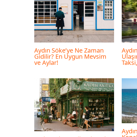
Aydın Söke’ye Ne Zaman
Aydın
Gidilir? En Uygun Mevsim
Ulaşı
ve Aylar!
Taksi
Aydın