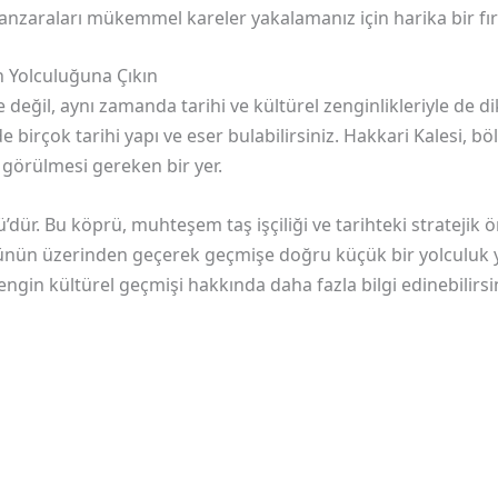
 manzaraları mükemmel kareler yakalamanız için harika bir fı
ih Yolculuğuna Çıkın
 değil, aynı zamanda tarihi ve kültürel zenginlikleriyle de dik
birçok tarihi yapı ve eser bulabilirsiniz. Hakkari Kalesi, bö
a görülmesi gereken bir yer.
dür. Bu köprü, muhteşem taş işçiliği ve tarihteki stratejik ön
prünün üzerinden geçerek geçmişe doğru küçük bir yolculuk ya
ngin kültürel geçmişi hakkında daha fazla bilgi edinebilirsin