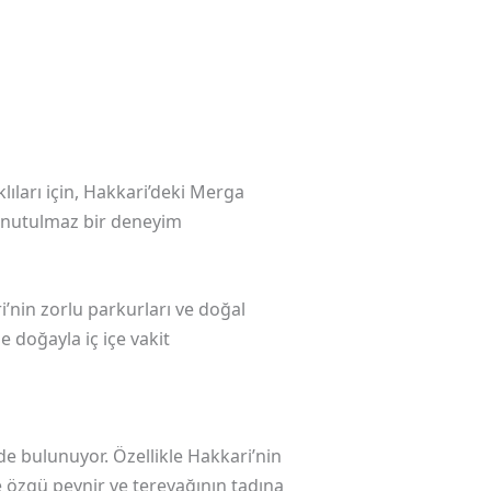
ıları için, Hakkari’deki Merga
 unutulmaz bir deneyim
ri’nin zorlu parkurları ve doğal
le doğayla iç içe vakit
de bulunuyor. Özellikle Hakkari’nin
e özgü peynir ve tereyağının tadına