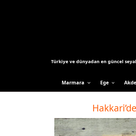
İçeriğe
atla
Türkiye ve dünyadan en güncel seyah
Marmara
Ege
Akde
Hakkari’de