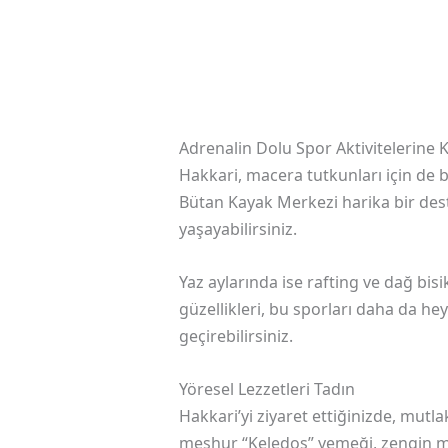
Adrenalin Dolu Spor Aktivitelerine K
Hakkari, macera tutkunları için de 
Bütan Kayak Merkezi harika bir des
yaşayabilirsiniz.
Yaz aylarında ise rafting ve dağ bisik
güzellikleri, bu sporları daha da heye
geçirebilirsiniz.
Yöresel Lezzetleri Tadın
Hakkari’yi ziyaret ettiğinizde, mut
meşhur “Keledoş” yemeği, zengin mal