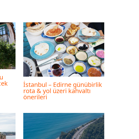
u
cek
İstanbul – Edirne günübirlik
rota & yol üzeri kahvaltı
önerileri