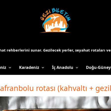
at rehberlerini sunar.
Gezilecek yerler, seyahat rotaları ve
niz
Karadeniz
İç Anadolu
Doğu-Güney
afranbolu rotası (kahvaltı + gezi