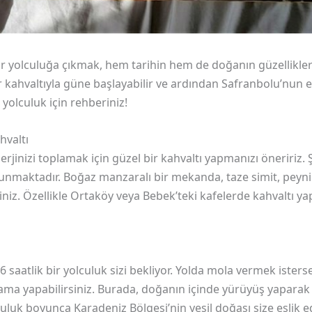
r yolculuğa çıkmak, hem tarihin hem de doğanın güzellikleri
 bir kahvaltıyla güne başlayabilir ve ardından Safranbolu’nun 
 yolculuk için rehberiniz!
hvaltı
jinizi toplamak için güzel bir kahvaltı yapmanızı öneririz. 
unmaktadır. Boğaz manzaralı bir mekanda, taze simit, peynir ç
siniz. Özellikle Ortaköy veya Bebek’teki kafelerde kahvaltı ya
6 saatlik bir yolculuk sizi bekliyor. Yolda mola vermek isters
ama yapabilirsiniz. Burada, doğanın içinde yürüyüş yaparak 
uluk boyunca Karadeniz Bölgesi’nin yeşil doğası size eşlik e