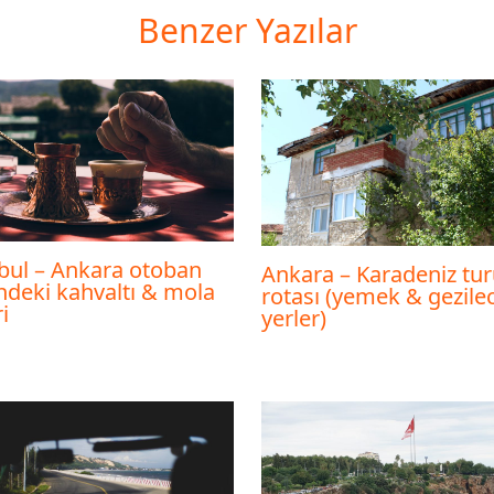
Benzer Yazılar
bul – Ankara otoban
Ankara – Karadeniz tur
ndeki kahvaltı & mola
rotası (yemek & gezile
i
yerler)