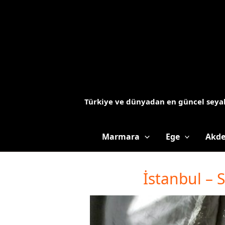
İçeriğe
atla
Türkiye ve dünyadan en güncel seyah
Marmara
Ege
Akde
İstanbul – S