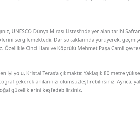
ınız, UNESCO Dünya Mirası Listesi’nde yer alan tarihi Safranb
erini sergilemektedir. Dar sokaklarında yürüyerek, geçmişe 
iniz. Özellikle Cinci Hanı ve Köprülü Mehmet Paşa Camii çev
 iyi yolu, Kristal Teras’a çıkmaktır. Yaklaşık 80 metre yük
oğraf çekerek anılarınızı ölümsüzleştirebilirsiniz. Ayrıca, y
al güzelliklerini keşfedebilirsiniz.