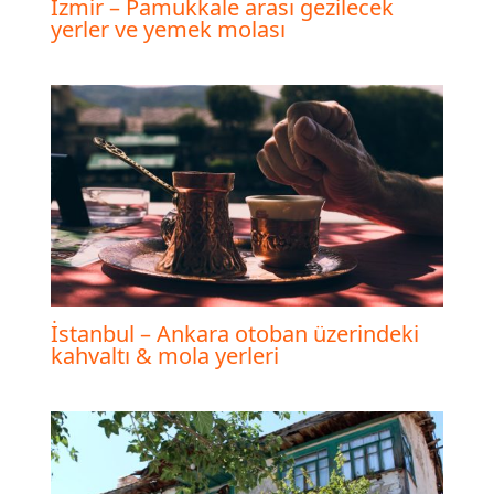
İzmir – Pamukkale arası gezilecek
yerler ve yemek molası
İstanbul – Ankara otoban üzerindeki
kahvaltı & mola yerleri