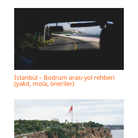
İstanbul – Bodrum arası yol rehberi
(yakıt, mola, öneriler)