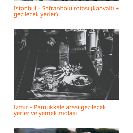
İstanbul – Safranbolu rotası (kahvaltı +
gezilecek yerler)
İzmir – Pamukkale arası gezilecek
yerler ve yemek molası