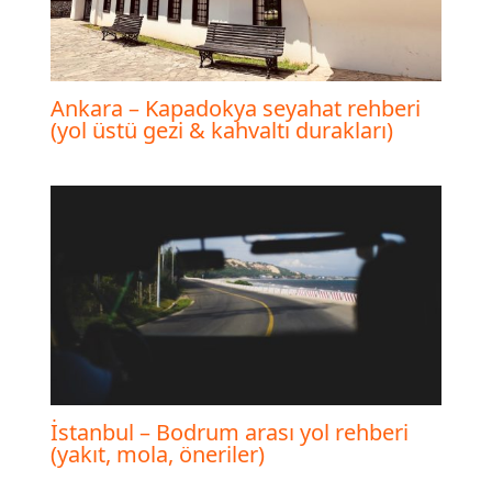
Ankara – Kapadokya seyahat rehberi
(yol üstü gezi & kahvaltı durakları)
İstanbul – Bodrum arası yol rehberi
(yakıt, mola, öneriler)