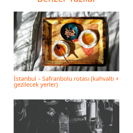
İstanbul – Safranbolu rotası (kahvaltı +
gezilecek yerler)