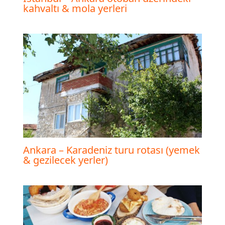
kahvaltı & mola yerleri
Ankara – Karadeniz turu rotası (yemek
& gezilecek yerler)