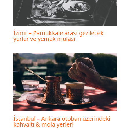
İzmir – Pamukkale arası gezilecek
yerler ve yemek molası
İstanbul – Ankara otoban üzerindeki
kahvaltı & mola yerleri