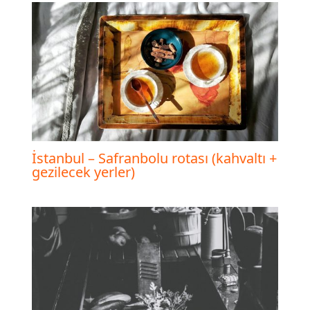
İstanbul – Safranbolu rotası (kahvaltı +
gezilecek yerler)