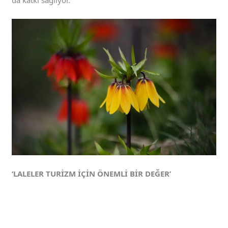
da katkı sağlıyor.
‘LALELER TURİZM İÇİN ÖNEMLİ BİR DEĞER’