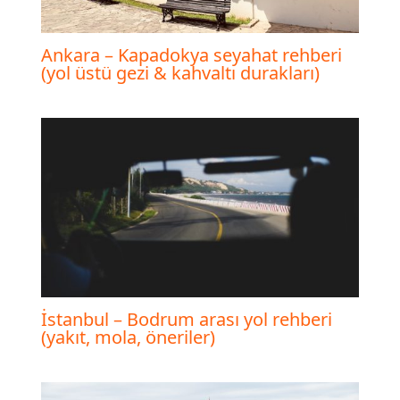
Ankara – Kapadokya seyahat rehberi
(yol üstü gezi & kahvaltı durakları)
İstanbul – Bodrum arası yol rehberi
(yakıt, mola, öneriler)