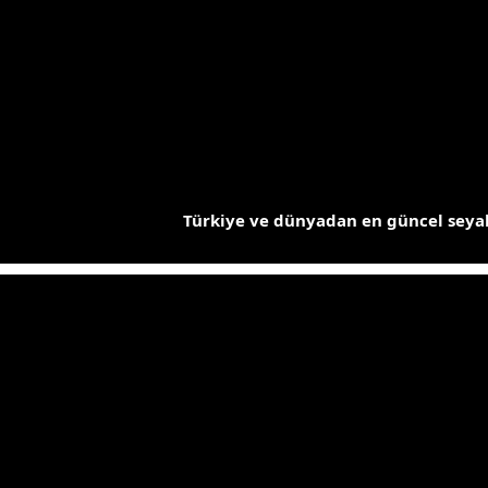
İçeriğe
atla
Türkiye ve dünyadan en güncel seyah