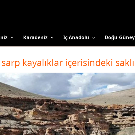
niz
Karadeniz
İç Anadolu
Doğu-Güney
 sarp kayalıklar içerisindeki sakl