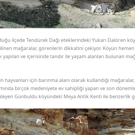
unduğu ilçede Tendürek Dağı eteklerindeki Yukarı Dalören k
bilinen mağaralar, görenlerin dikkatini çekiyor. Köyün heme
yapılan ve içerisinde tandır ile yaşam alanları bulunan mağ
n hayvanları için barınma alanı olarak kullandığı mağaralar, y
mında birçok medeniyete ev sahipliği yapan ve son dönemle
leyen Günbuldu köyündeki Meya Antik Kenti ile benzerlik gö