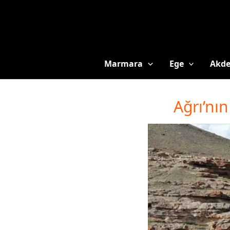
Marmara
Ege
Akde
Ağrı’nın