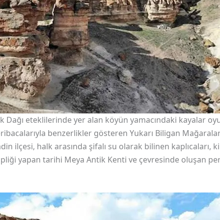
k Dağı eteklilerinde yer alan köyün yamacındaki kayalar oyul
ibacalarıyla benzerlikler gösteren Yukarı Biligan Mağaraları
in ilçesi, halk arasında şifalı su olarak bilinen kaplıcaları,
liği yapan tarihi Meya Antik Kenti ve çevresinde oluşan peri