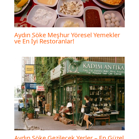
Aydın Söke Meşhur Yöresel Yemekler
ve En İyi Restoranlar!
Aydın Söke Gezilecek Yerler – En Güzel