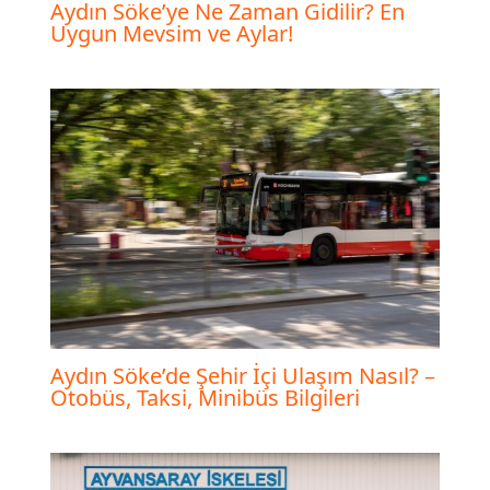
Aydın Söke’ye Ne Zaman Gidilir? En
Uygun Mevsim ve Aylar!
Aydın Söke’de Şehir İçi Ulaşım Nasıl? –
Otobüs, Taksi, Minibüs Bilgileri