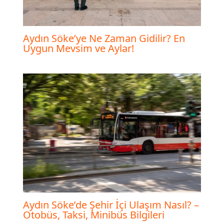
Aydın Söke’ye Ne Zaman Gidilir? En
Uygun Mevsim ve Aylar!
Aydın Söke’de Şehir İçi Ulaşım Nasıl? –
Otobüs, Taksi, Minibüs Bilgileri