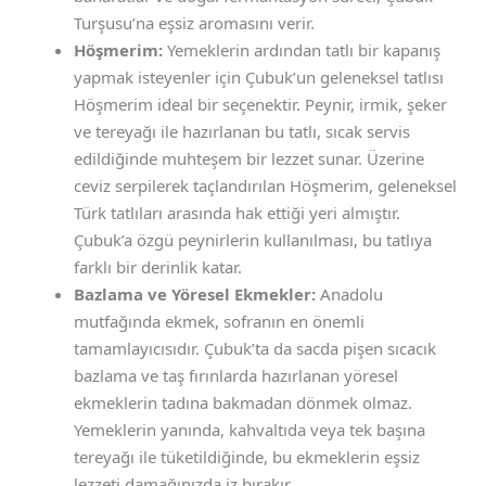
Turşusu’na eşsiz aromasını verir.
Höşmerim:
Yemeklerin ardından tatlı bir kapanış
yapmak isteyenler için Çubuk’un geleneksel tatlısı
Höşmerim ideal bir seçenektir. Peynir, irmik, şeker
ve tereyağı ile hazırlanan bu tatlı, sıcak servis
edildiğinde muhteşem bir lezzet sunar. Üzerine
ceviz serpilerek taçlandırılan Höşmerim, geleneksel
Türk tatlıları arasında hak ettiği yeri almıştır.
Çubuk’a özgü peynirlerin kullanılması, bu tatlıya
farklı bir derinlik katar.
Bazlama ve Yöresel Ekmekler:
Anadolu
mutfağında ekmek, sofranın en önemli
tamamlayıcısıdır. Çubuk’ta da sacda pişen sıcacık
bazlama ve taş fırınlarda hazırlanan yöresel
ekmeklerin tadına bakmadan dönmek olmaz.
Yemeklerin yanında, kahvaltıda veya tek başına
tereyağı ile tüketildiğinde, bu ekmeklerin eşsiz
lezzeti damağınızda iz bırakır.