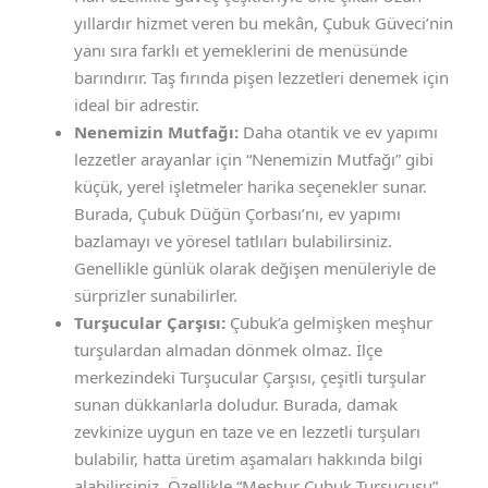
yıllardır hizmet veren bu mekân, Çubuk Güveci’nin
yanı sıra farklı et yemeklerini de menüsünde
barındırır. Taş fırında pişen lezzetleri denemek için
ideal bir adrestir.
Nenemizin Mutfağı:
Daha otantik ve ev yapımı
lezzetler arayanlar için “Nenemizin Mutfağı” gibi
küçük, yerel işletmeler harika seçenekler sunar.
Burada, Çubuk Düğün Çorbası’nı, ev yapımı
bazlamayı ve yöresel tatlıları bulabilirsiniz.
Genellikle günlük olarak değişen menüleriyle de
sürprizler sunabilirler.
Turşucular Çarşısı:
Çubuk’a gelmişken meşhur
turşulardan almadan dönmek olmaz. İlçe
merkezindeki Turşucular Çarşısı, çeşitli turşular
sunan dükkanlarla doludur. Burada, damak
zevkinize uygun en taze ve en lezzetli turşuları
bulabilir, hatta üretim aşamaları hakkında bilgi
alabilirsiniz. Özellikle “Meşhur Çubuk Turşucusu”