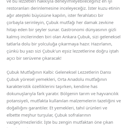
ve bu lezzetleri hakkıyla deneyimleyebileceğiniz en iyi
restoranları derinlemesine inceleyeceğiz. İster kuzu etinin
ağır ateşteki büyüsüne kapılın, ister ferahlatıcı bir
çorbayla serinleyin, Çubuk mutfağı her damak zevkine
hitap eden bir şeyler sunar. Gastronomi dünyasının gizli
kalmış incilerinden biri olan Ankara Çubuk, sizi geleneksel
tatlarla dolu bir yolculuğa çıkarmaya hazır. Hazırlanın,
çünkü bu yazı sizi Çubuk’un eşsiz lezzetlerine doğru iştah
açıcı bir serüvene çıkaracak!
Çubuk Mutfağının Kalbi: Geleneksel Lezzetlerin Dansı
Çubuk yöresel yemekleri, Orta Anadolu mutfağının
karakteristik özelliklerini taşırken, kendine has
dokunuşlarıyla fark yaratır. Bölgenin tarım ve hayvancılık
potansiyeli, mutfakta kullanılan malzemelerin tazeliğini ve
doğallığını garantiler. Et yemekleri, tahıl ürünleri ve
elbette meşhur turşular, Çubuk sofralarının
vazgeçilmezleridir. İşte bu zengin mutfaktan öne çıkan