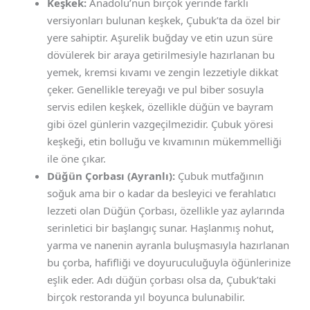
Keşkek:
Anadolu’nun birçok yerinde farklı
versiyonları bulunan keşkek, Çubuk’ta da özel bir
yere sahiptir. Aşurelik buğday ve etin uzun süre
dövülerek bir araya getirilmesiyle hazırlanan bu
yemek, kremsi kıvamı ve zengin lezzetiyle dikkat
çeker. Genellikle tereyağı ve pul biber sosuyla
servis edilen keşkek, özellikle düğün ve bayram
gibi özel günlerin vazgeçilmezidir. Çubuk yöresi
keşkeği, etin bolluğu ve kıvamının mükemmelliği
ile öne çıkar.
Düğün Çorbası (Ayranlı):
Çubuk mutfağının
soğuk ama bir o kadar da besleyici ve ferahlatıcı
lezzeti olan Düğün Çorbası, özellikle yaz aylarında
serinletici bir başlangıç sunar. Haşlanmış nohut,
yarma ve nanenin ayranla buluşmasıyla hazırlanan
bu çorba, hafifliği ve doyuruculuğuyla öğünlerinize
eşlik eder. Adı düğün çorbası olsa da, Çubuk’taki
birçok restoranda yıl boyunca bulunabilir.