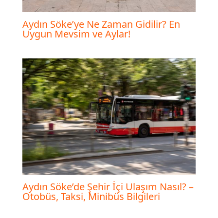
Aydın Söke’ye Ne Zaman Gidilir? En
Uygun Mevsim ve Aylar!
Aydın Söke’de Şehir İçi Ulaşım Nasıl? –
Otobüs, Taksi, Minibüs Bilgileri