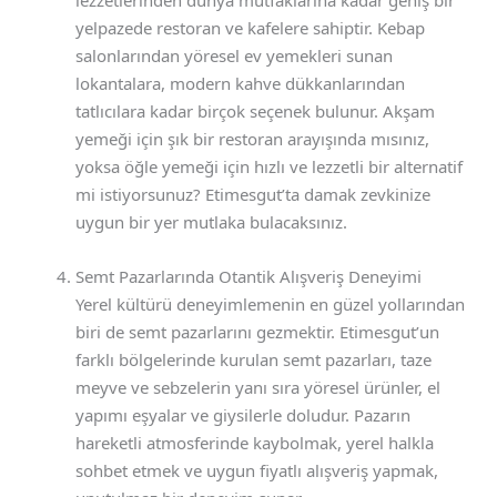
lezzetlerinden dünya mutfaklarına kadar geniş bir
yelpazede restoran ve kafelere sahiptir. Kebap
salonlarından yöresel ev yemekleri sunan
lokantalara, modern kahve dükkanlarından
tatlıcılara kadar birçok seçenek bulunur. Akşam
yemeği için şık bir restoran arayışında mısınız,
yoksa öğle yemeği için hızlı ve lezzetli bir alternatif
mi istiyorsunuz? Etimesgut’ta damak zevkinize
uygun bir yer mutlaka bulacaksınız.
Semt Pazarlarında Otantik Alışveriş Deneyimi
Yerel kültürü deneyimlemenin en güzel yollarından
biri de semt pazarlarını gezmektir. Etimesgut’un
farklı bölgelerinde kurulan semt pazarları, taze
meyve ve sebzelerin yanı sıra yöresel ürünler, el
yapımı eşyalar ve giysilerle doludur. Pazarın
hareketli atmosferinde kaybolmak, yerel halkla
sohbet etmek ve uygun fiyatlı alışveriş yapmak,