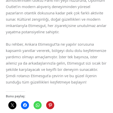
atmosferinden Göksu Parkı’nın yeşil huzuruna, Optimum
Outlet’in modern alışveriş deneyiminden yöresel
pazarların otantik dokusuna kadar pek çok farklı aktivite
sunar. Kültürel zenginliği, doğal güzellikleri ve modern
imkanlarıyla Etimesgut, her ziyaretçisine unutulmaz anılar
yaşatma potansiyeline sahiptir.
Bu rehber, Ankara Etimesgut’ta ne yapılır sorusuna
kapsamlı yanıtlar vererek, bölgeyi dolu dolu keşfetmenize
yardımcı olmayı amaçlamıştır. İster tek başınıza, ister
aileniz ya da arkadaşlarınızla gelin, Etimesgut sizi sıcak bir
şekilde karşılayacak ve keyifli bir deneyim sunacaktır.
Şimdi rotanızı Etimesgut’a çevirin ve bu güzel ilçenin
sunduğu tüm güzellikleri keşfetmeye başlayın!
Bunu paylaş: