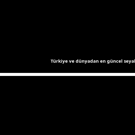
İçeriğe
atla
Türkiye ve dünyadan en güncel seyah