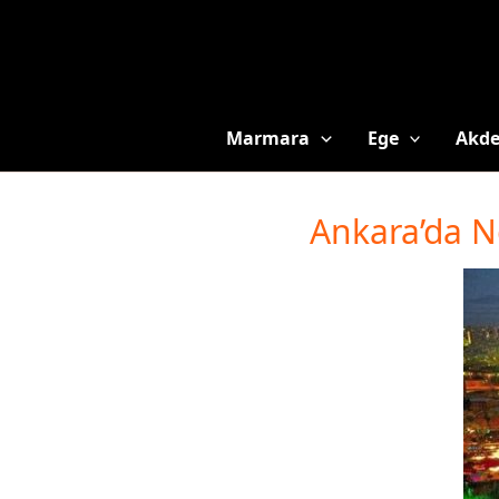
Marmara
Ege
Akde
Ankara’da Ne