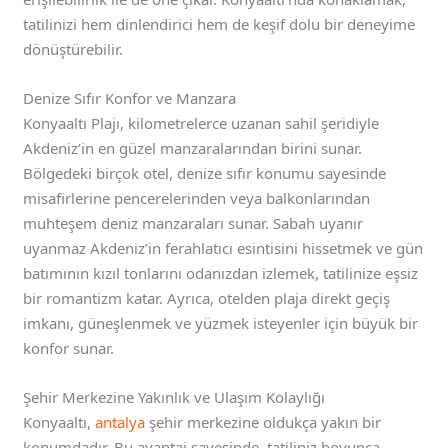
tatilinizi hem dinlendirici hem de keşif dolu bir deneyime
dönüştürebilir.
Denize Sıfır Konfor ve Manzara
Konyaaltı Plajı, kilometrelerce uzanan sahil şeridiyle
Akdeniz’in en güzel manzaralarından birini sunar.
Bölgedeki birçok otel, denize sıfır konumu sayesinde
misafirlerine pencerelerinden veya balkonlarından
muhteşem deniz manzaraları sunar. Sabah uyanır
uyanmaz Akdeniz’in ferahlatıcı esintisini hissetmek ve gün
batımının kızıl tonlarını odanızdan izlemek, tatilinize eşsiz
bir romantizm katar. Ayrıca, otelden plaja direkt geçiş
imkanı, güneşlenmek ve yüzmek isteyenler için büyük bir
konfor sunar.
Şehir Merkezine Yakınlık ve Ulaşım Kolaylığı
Konyaaltı,
antalya
şehir merkezine oldukça yakın bir
konumdadır. Bu avantaj sayesinde, tatiliniz boyunca