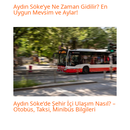
Aydın Söke’ye Ne Zaman Gidilir? En
Uygun Mevsim ve Aylar!
Aydın Söke’de Şehir İçi Ulaşım Nasıl? –
Otobüs, Taksi, Minibüs Bilgileri