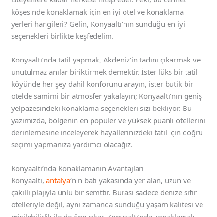
köşesinde konaklamak için en iyi otel ve konaklama
yerleri hangileri? Gelin, Konyaaltı’nın sunduğu en iyi
seçenekleri birlikte keşfedelim.
Konyaaltı’nda tatil yapmak, Akdeniz’in tadını çıkarmak ve
unutulmaz anılar biriktirmek demektir. İster lüks bir tatil
köyünde her şey dahil konforunu arayın, ister butik bir
otelde samimi bir atmosfer yakalayın; Konyaaltı’nın geniş
yelpazesindeki konaklama seçenekleri sizi bekliyor. Bu
yazımızda, bölgenin en popüler ve yüksek puanlı otellerini
derinlemesine inceleyerek hayallerinizdeki tatil için doğru
seçimi yapmanıza yardımcı olacağız.
Konyaaltı’nda Konaklamanın Avantajları
Konyaaltı,
antalya
‘nın batı yakasında yer alan, uzun ve
çakıllı plajıyla ünlü bir semttir. Burası sadece denize sıfır
otelleriyle değil, aynı zamanda sunduğu yaşam kalitesi ve
erişilebilirlik ile de öne çıkar. Konyaaltı’nda konaklamak,