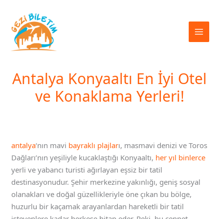
İçeriğe
atla
Antalya Konyaaltı En İyi Otel
ve Konaklama Yerleri!
antalya
‘nın mavi
bayraklı plajlar
ı, masmavi denizi ve Toros
Dağları’nın yeşiliyle kucaklaştığı Konyaaltı,
her yıl binlerce
yerli ve yabancı turisti ağırlayan eşsiz bir tatil
destinasyonudur. Şehir merkezine yakınlığı, geniş sosyal
olanakları ve doğal güzellikleriyle öne çıkan bu bölge,
huzurlu bir kaçamak arayanlardan hareketli bir tatil
isteyenlere kadar herkese hitap eder. Peki, bu cennet