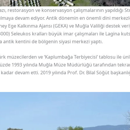
kazı, restorasyon ve konservasyon çalışmalarının yapıldığı S
rılmaya devam ediyor. Antik dönemin en önemli dini merkezle
ney Ege Kalkınma Ajansı (GEKA) ve Muğla Valiliği destek veri
000) Seleukos kralları büyük imar çalışmaları ile Lagina kuts
a antik kentini de bölgenin siyasi merkezi yaptı.
 Türk müzecilerden ve ‘Kaplumbağa Terbiyecisi’ tablosu ile
üzde 1993 yılında Muğla Müze Müdürlüğü tarafından tekrar b
adar devam etti. 2019 yılında Prof. Dr. Bilal Söğüt başkanlığı