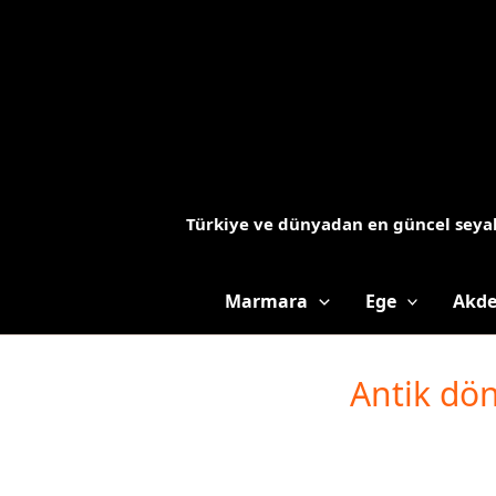
İçeriğe
atla
Türkiye ve dünyadan en güncel seyah
Marmara
Ege
Akde
Antik dön