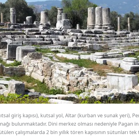
sal giriş kapısı), kutsal yol, Altar (kurban ve sunak yeri), P
ınağı bulunmaktadır. Dini merkez olması nedeniyle Pagan in
len çalışmalarda 2 bin yıllık tören kapısının sütunları tek te