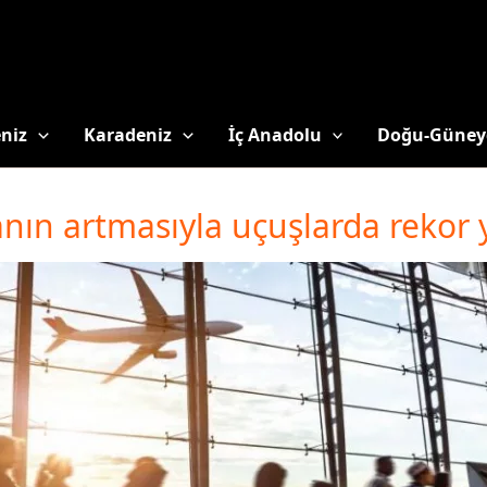
niz
Karadeniz
İç Anadolu
Doğu-Güney
nın artmasıyla uçuşlarda rekor 