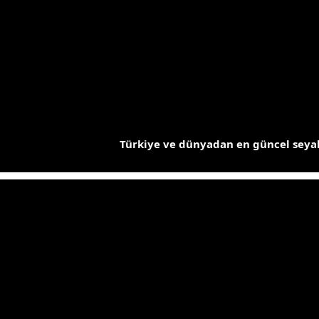
İçeriğe
atla
Türkiye ve dünyadan en güncel seyah