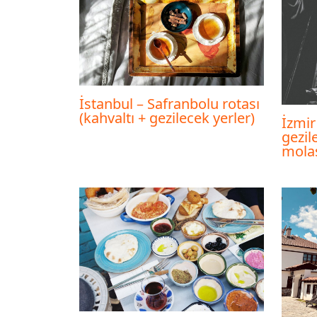
İstanbul – Safranbolu rotası
(kahvaltı + gezilecek yerler)
İzmir
gezil
mola