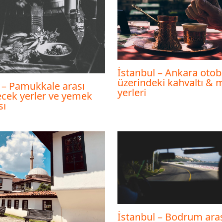
İstanbul – Ankara oto
üzerindeki kahvaltı & 
 – Pamukkale arası
yerleri
ecek yerler ve yemek
sı
İstanbul – Bodrum aras