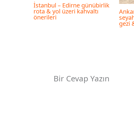
İstanbul – Edirne günübirlik
rota & yol üzeri kahvaltı
Anka
önerileri
seyah
gezi 
Bir Cevap Yazın