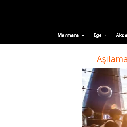
Marmara
Ege
Akde
Aşılama