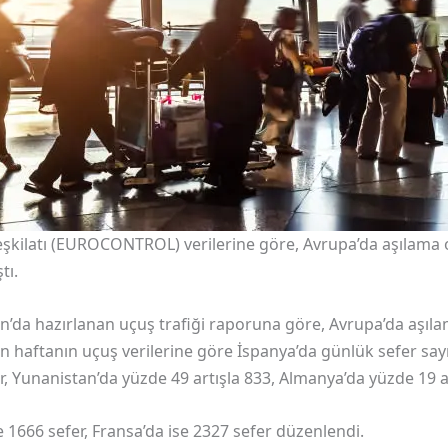
şkilatı (EUROCONTROL) verilerine göre, Avrupa’da aşılama 
tı.
a hazırlanan uçuş trafiği raporuna göre, Avrupa’da aşıla
en haftanın uçuş verilerine göre İspanya’da günlük sefer sayı
r, Yunanistan’da yüzde 49 artışla 833, Almanya’da yüzde 19 a
e 1666 sefer, Fransa’da ise 2327 sefer düzenlendi.