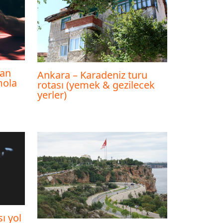
ban
Ankara – Karadeniz turu
mola
rotası (yemek & gezilecek
yerler)
ı yol