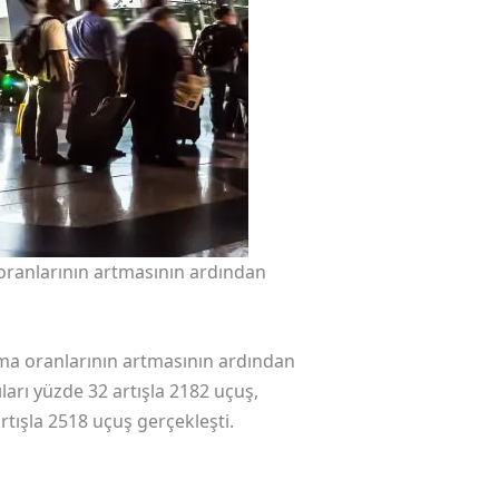
oranlarının artmasının ardından
ma oranlarının artmasının ardından
ları yüzde 32 artışla 2182 uçuş,
rtışla 2518 uçuş gerçekleşti.