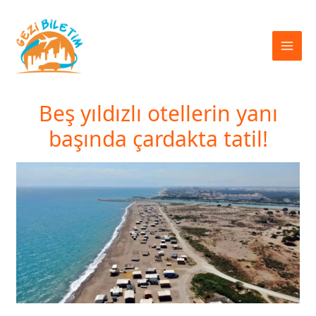
İçeriğe
atla
Beş yıldızlı otellerin yanı
başında çardakta tatil!