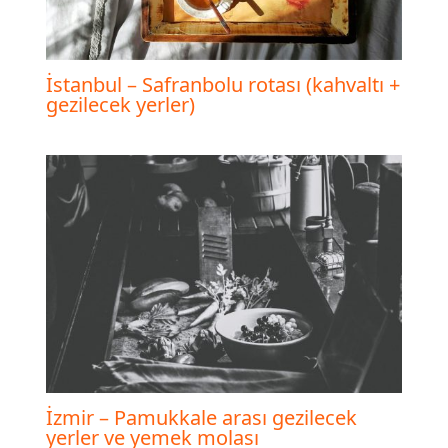
İstanbul – Safranbolu rotası (kahvaltı +
gezilecek yerler)
İzmir – Pamukkale arası gezilecek
yerler ve yemek molası