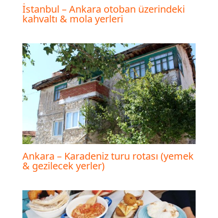
İstanbul – Ankara otoban üzerindeki
kahvaltı & mola yerleri
Ankara – Karadeniz turu rotası (yemek
& gezilecek yerler)