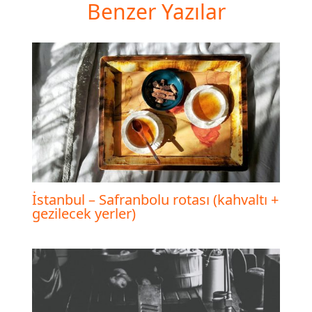
Benzer Yazılar
İstanbul – Safranbolu rotası (kahvaltı +
gezilecek yerler)