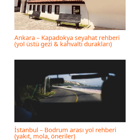
Ankara – Kapadokya seyahat rehberi
(yol üstü gezi & kahvaltı durakları)
İstanbul – Bodrum arası yol rehberi
(yakıt, mola, öneriler)