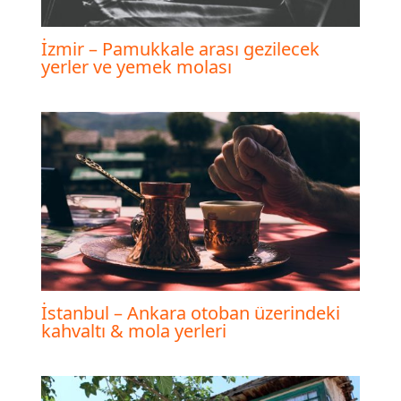
İzmir – Pamukkale arası gezilecek
yerler ve yemek molası
İstanbul – Ankara otoban üzerindeki
kahvaltı & mola yerleri