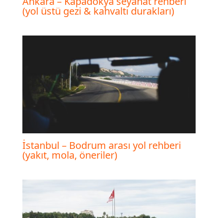
Ankara – Kapadokya seyahat rehberi
(yol üstü gezi & kahvaltı durakları)
İstanbul – Bodrum arası yol rehberi
(yakıt, mola, öneriler)