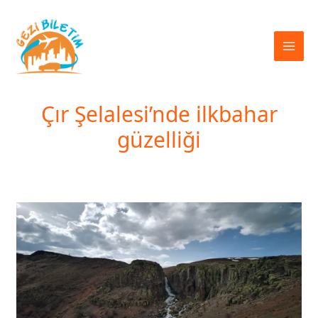
İçeriğe
atla
Çır Şelalesi’nde ilkbahar
güzelliği