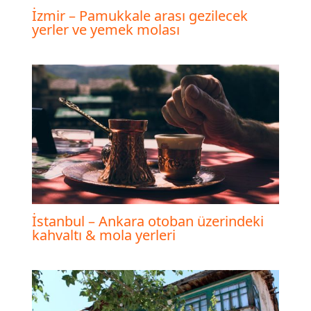
İzmir – Pamukkale arası gezilecek
yerler ve yemek molası
İstanbul – Ankara otoban üzerindeki
kahvaltı & mola yerleri