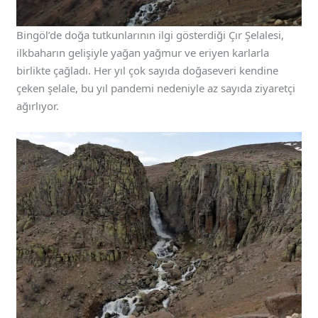
Bingöl’de doğa tutkunlarının ilgi gösterdiği Çır Şelalesi,
ilkbaharın gelişiyle yağan yağmur ve eriyen karlarla
birlikte çağladı. Her yıl çok sayıda doğaseveri kendine
çeken şelale, bu yıl pandemi nedeniyle az sayıda ziyaretçi
ağırlıyor.