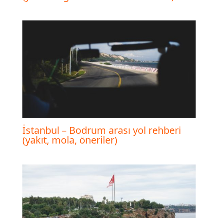
İstanbul – Bodrum arası yol rehberi
(yakıt, mola, öneriler)