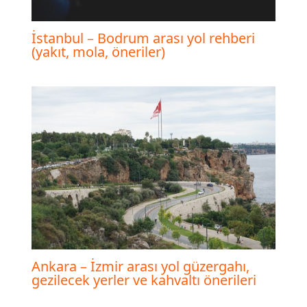
İstanbul – Bodrum arası yol rehberi
(yakıt, mola, öneriler)
Ankara – İzmir arası yol güzergahı,
gezilecek yerler ve kahvaltı önerileri