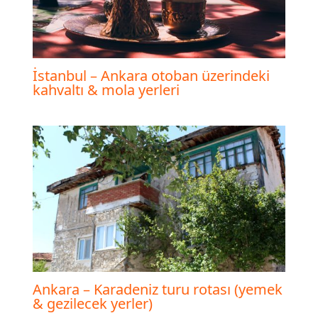
İstanbul – Ankara otoban üzerindeki
kahvaltı & mola yerleri
Ankara – Karadeniz turu rotası (yemek
& gezilecek yerler)