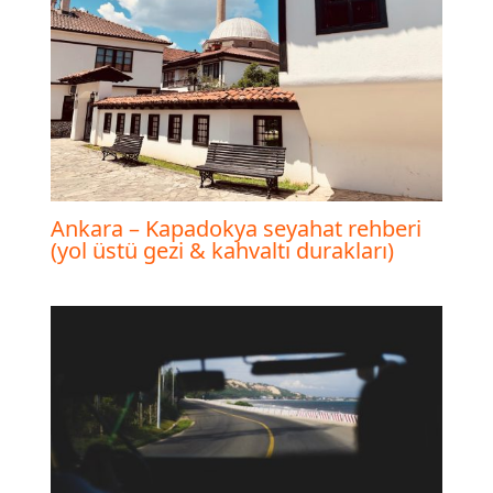
Ankara – Kapadokya seyahat rehberi
(yol üstü gezi & kahvaltı durakları)