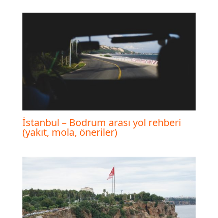
İstanbul – Bodrum arası yol rehberi
(yakıt, mola, öneriler)