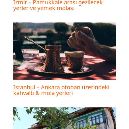
İzmir – Pamukkale arası gezilecek
yerler ve yemek molası
İstanbul – Ankara otoban üzerindeki
kahvaltı & mola yerleri