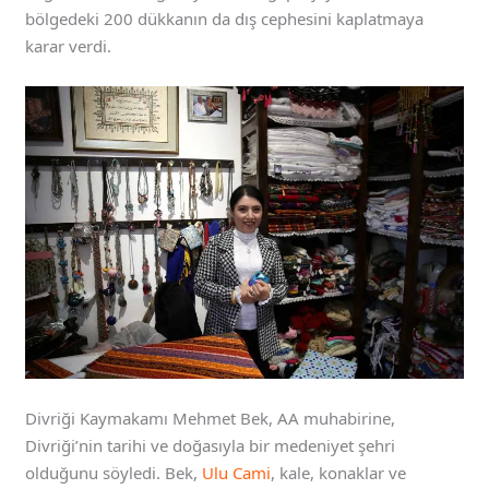
bölgedeki 200 dükkanın da dış cephesini kaplatmaya
karar verdi.
Divriği Kaymakamı Mehmet Bek, AA muhabirine,
Divriği’nin tarihi ve doğasıyla bir medeniyet şehri
olduğunu söyledi. Bek,
Ulu Cami
, kale, konaklar ve