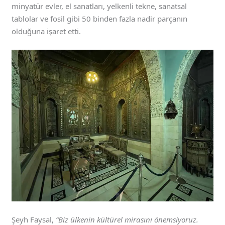
minyatür evler, el sanatları, yelkenli tekne, sanatsal
tablolar ve fosil gibi 50 binden fazla nadir parçanın
olduğuna işaret etti.
Şeyh Faysal,
“Biz ülkenin kültürel mirasını önemsiyoruz.