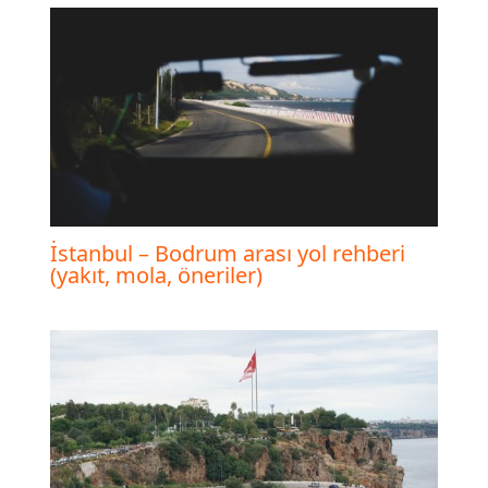
İstanbul – Bodrum arası yol rehberi
(yakıt, mola, öneriler)