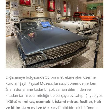
El-Şahaniye bölgesinde 50 bin metrekare alan üzerine
kurulan Şeyh Faysal Müzesi, Jurassic dönemden erken
İslam dönemine kadar birçok zaman diliminden ve
kıtadan tarihi eser niteliğinde parçaya ev sahipliği yapıyor.
“Kültürel miras, otomobil, İslami miras, fosiller, halı
ve kilim, Şam evi ve Mısır evi”
gibi bir çok bölümden