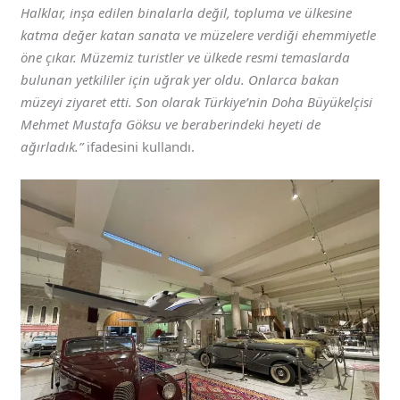
Halklar, inşa edilen binalarla değil, topluma ve ülkesine
katma değer katan sanata ve müzelere verdiği ehemmiyetle
öne çıkar. Müzemiz turistler ve ülkede resmi temaslarda
bulunan yetkililer için uğrak yer oldu. Onlarca bakan
müzeyi ziyaret etti. Son olarak Türkiye’nin Doha Büyükelçisi
Mehmet Mustafa Göksu ve beraberindeki heyeti de
ağırladık.”
ifadesini kullandı.