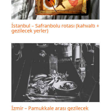
İstanbul – Safranbolu rotası (kahvaltı +
gezilecek yerler)
İzmir – Pamukkale arası gezilecek