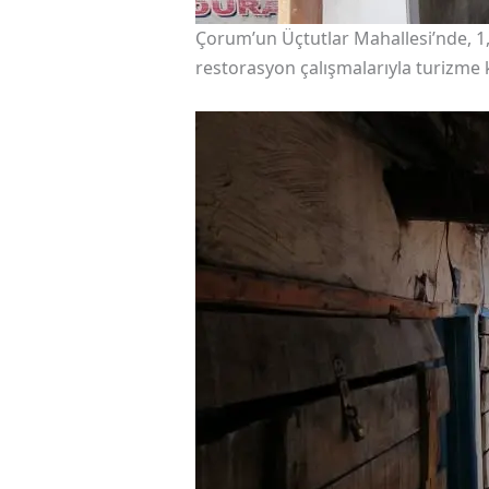
Çorum’un Üçtutlar Mahallesi’nde, 1,5 
restorasyon çalışmalarıyla turizme 