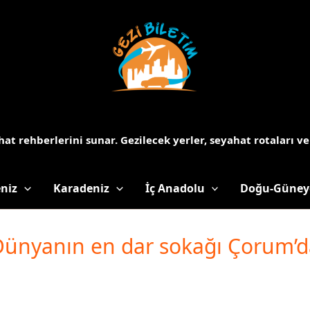
at rehberlerini sunar.
Gezilecek yerler, seyahat rotaları ve
niz
Karadeniz
İç Anadolu
Doğu-Güney
Dünyanın en dar sokağı Çorum’d