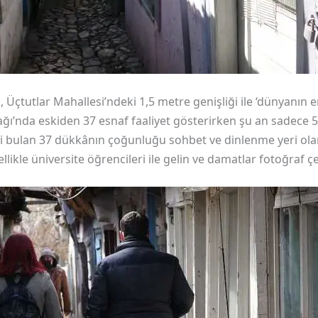
 Üçtutlar Mahallesi’ndeki 1,5 metre genişliği ile ‘dünyanın e
ğı’nda eskiden 37 esnaf faaliyet gösterirken şu an sadece 5
yi bulan 37 dükkânın çoğunluğu sohbet ve dinlenme yeri olara
ellikle üniversite öğrencileri ile gelin ve damatlar fotoğraf çe