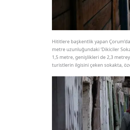
Hititlere başkentlik yapan Çorum’da,
metre uzunluğundaki ‘Dikiciler Soka
1,5 metre, genişlikleri de 2,3 metre
turistlerin ilgisini çeken sokakta, öz