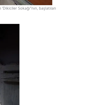
‘Dikiciler Sokağı’’nın, başlatılan