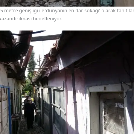
metre genişliği ile ‘dünyanın en dar sokağı’ olarak tanıtılan 
kazandırılması hedefleniyor.