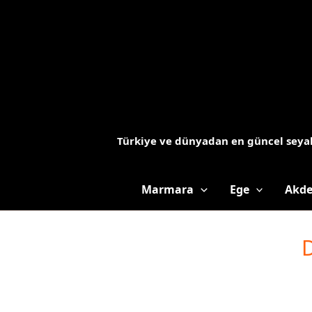
İçeriğe
atla
Türkiye ve dünyadan en güncel seyah
Marmara
Ege
Akde