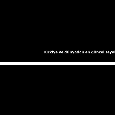
İçeriğe
atla
Türkiye ve dünyadan en güncel seyah