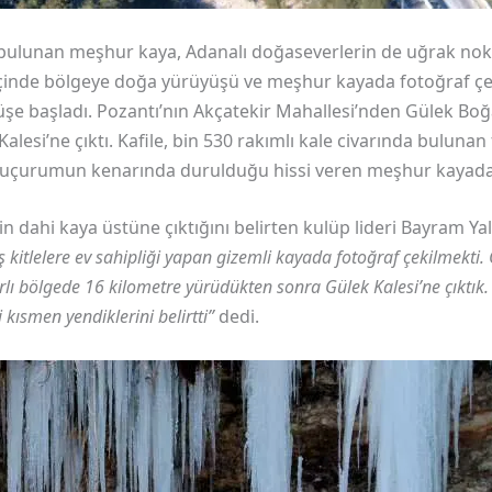
e bulunan meşhur kaya, Adanalı doğaseverlerin de uğrak nok
çinde bölgeye doğa yürüyüşü ve meşhur kayada fotoğraf çek
şe başladı. Pozantı’nın Akçatekir Mahallesi’nden Gülek Boğ
alesi’ne çıktı. Kafile, bin 530 rakımlı kale civarında buluna
e uçurumun kenarında durulduğu hissi veren meşhur kayada, b
 dahi kaya üstüne çıktığını belirten kulüp lideri Bayram Yal
itlelere ev sahipliği yapan gizemli kayada fotoğraf çekilmekti. 
 bölgede 16 kilometre yürüdükten sonra Gülek Kalesi’ne çıktık.
 kısmen yendiklerini belirtti”
dedi.