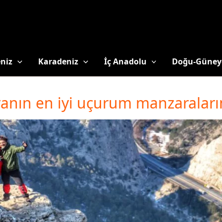
niz
Karadeniz
İç Anadolu
Doğu-Güney
anın en iyi uçurum manzaraları