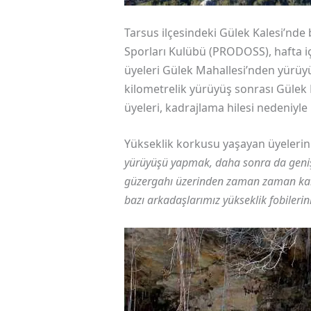
Tarsus ilçesindeki Gülek Kalesi’nd
Sporları Kulübü (PRODOSS), hafta i
üyeleri Gülek Mahallesi’nden yürüyü
kilometrelik yürüyüş sonrası Gülek K
üyeleri, kadrajlama hilesi nedeniyl
Yükseklik korkusu yaşayan üyelerinin
yürüyüşü yapmak, daha sonra da geniş k
güzergahı üzerinden zaman zaman karlı
bazı arkadaşlarımız yükseklik fobilerini