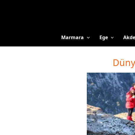
Marmara
Ege
Akde
Düny