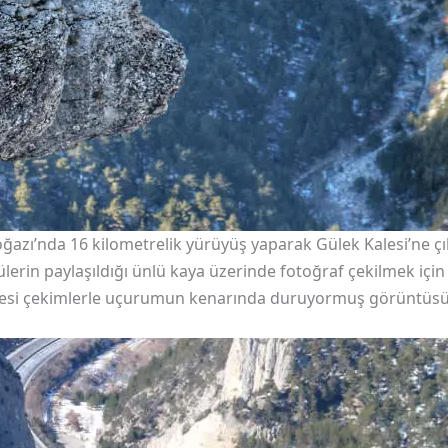
ğazı’nda 16 kilometrelik yürüyüş yaparak Gülek Kalesi’ne çı
lerin paylaşıldığı ünlü kaya üzerinde fotoğraf çekilmek için
f hilesi çekimlerle uçurumun kenarında duruyormuş görüntüsü