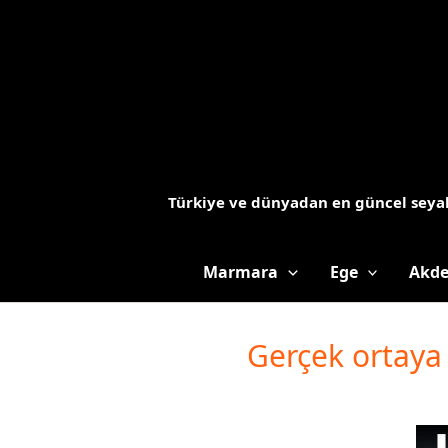
İçeriğe
atla
Türkiye ve dünyadan en güncel seyah
Marmara
Ege
Akde
Gerçek ortaya 