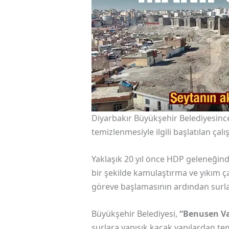
Diyarbakır Büyükşehir Belediyesinc
temizlenmesiyle ilgili başlatılan ça
Yaklaşık 20 yıl önce HDP geleneğin
bir şekilde kamulaştırma ve yıkım ç
göreve başlamasının ardından surları
Büyükşehir Belediyesi,
“Benusen Va
surlara yapışık kaçak yapılardan te