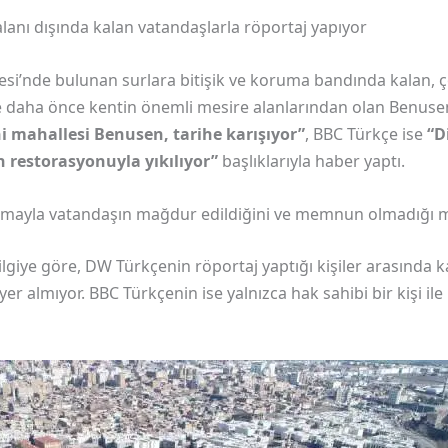
anı dışında kalan vatandaşlarla röportaj yapıyor
esi’nde bulunan surlara bitişik ve koruma bandında kalan,
e daha önce kentin önemli mesire alanlarından olan Benusen 
hi mahallesi Benusen, tarihe karışıyor”
, BBC Türkçe ise
“Di
n restorasyonuyla yıkılıyor”
başlıklarıyla haber yaptı.
ırmayla vatandaşın mağdur edildiğini ve memnun olmadığı m
lgiye göre, DW Türkçenin röportaj yaptığı kişiler arasında 
er almıyor. BBC Türkçenin ise yalnızca hak sahibi bir kişi ile 