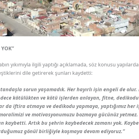
 YOK”
abın yıkımıyla ilgili yaptığı açıklamada, söz konusu yapılard
ştiklerini dile getirerek şunları kaydetti:
tandaşla sorun yaşamadık. Her hayırlı işin engeli de olur.
ece kötülükten ve kötü işlerden anlayan, fitne, dedikodu
ar da iftira atmaya ve dedikodu yapmaya, yaptığımız her iş
moralimizi ve motivasyonumuzu bozmaya gücünüz yetmez. Siz
n kaybetti. Artık bu şehrin kaybedecek zamanı yok. Kaybet
rduğumuz gönül birliğiyle koşmaya devam ediyoruz.”