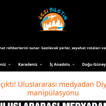
at rehberlerini sunar.
Gezilecek yerler, seyahat rotaları ve
niz
Karadeniz
İç Anadolu
Doğu-Güney
çıktı! Uluslararası medyadan Diy
manipülasyonu