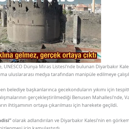
e, UNESCO Dünya Miras Listesi’nde bulunan Diyarbakır Kales
lışma uluslararası medya tarafından manipüle edilmeye çalışıl
den belediye başkanlarınca gecekonduların yıkımı için tes
alışmalarının gerçekleştirilmediği Benusen Mahallesi’nde, V
n ihtişamının ortaya çıkarılması için harekete geçildi.
disi”
olarak adlandırılan ve Diyarbakır Kalesi’nin en görkem
mizlenmesi için kamulaştırdı.