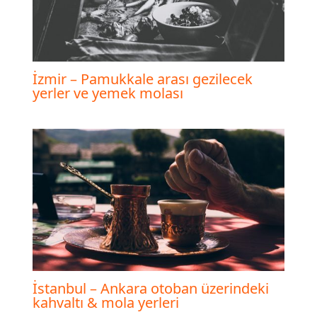
İzmir – Pamukkale arası gezilecek
yerler ve yemek molası
İstanbul – Ankara otoban üzerindeki
kahvaltı & mola yerleri