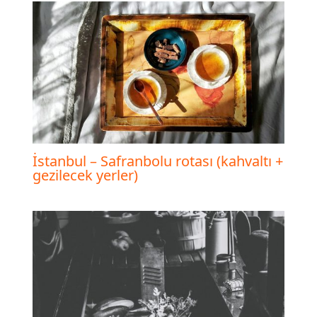
İstanbul – Safranbolu rotası (kahvaltı +
gezilecek yerler)