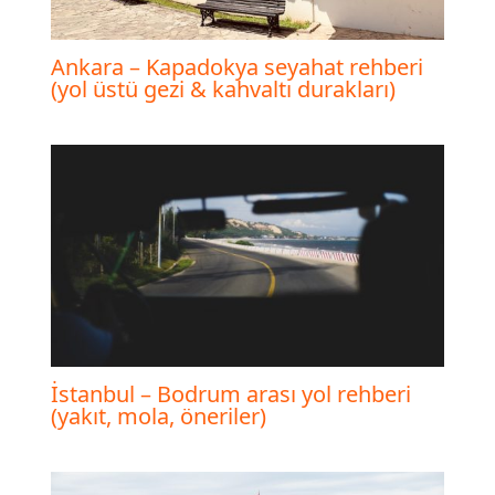
Ankara – Kapadokya seyahat rehberi
(yol üstü gezi & kahvaltı durakları)
İstanbul – Bodrum arası yol rehberi
(yakıt, mola, öneriler)