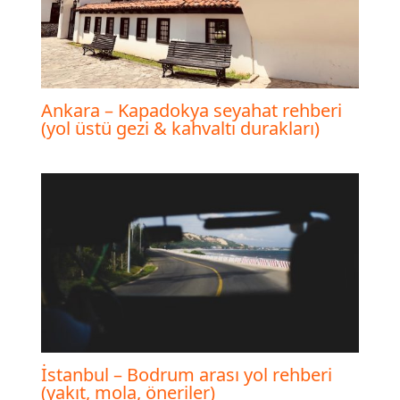
Ankara – Kapadokya seyahat rehberi
(yol üstü gezi & kahvaltı durakları)
İstanbul – Bodrum arası yol rehberi
(yakıt, mola, öneriler)