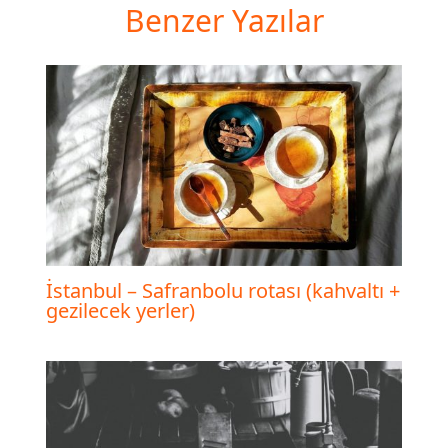
Benzer Yazılar
İstanbul – Safranbolu rotası (kahvaltı +
gezilecek yerler)