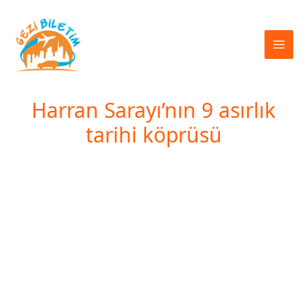
İçeriğe
atla
Harran Sarayı’nın 9 asırlık
tarihi köprüsü