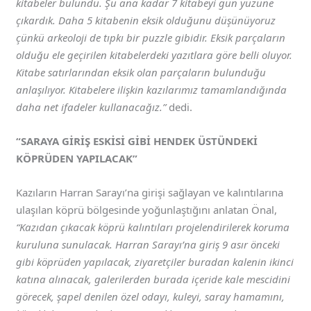
kitabeler bulundu. Şu ana kadar 7 kitabeyi gün yüzüne
çıkardık. Daha 5 kitabenin eksik olduğunu düşünüyoruz
çünkü arkeoloji de tıpkı bir puzzle gibidir. Eksik parçaların
olduğu ele geçirilen kitabelerdeki yazıtlara göre belli oluyor.
Kitabe satırlarından eksik olan parçaların bulunduğu
anlaşılıyor. Kitabelere ilişkin kazılarımız tamamlandığında
daha net ifadeler kullanacağız.”
dedi.
“SARAYA GİRİŞ ESKİSİ GİBİ HENDEK ÜSTÜNDEKİ
KÖPRÜDEN YAPILACAK”
Kazıların Harran Sarayı’na girişi sağlayan ve kalıntılarına
ulaşılan köprü bölgesinde yoğunlaştığını anlatan Önal,
“Kazıdan çıkacak köprü kalıntıları projelendirilerek koruma
kuruluna sunulacak. Harran Sarayı’na giriş 9 asır önceki
gibi köprüden yapılacak, ziyaretçiler buradan kalenin ikinci
katına alınacak, galerilerden burada içeride kale mescidini
görecek, şapel denilen özel odayı, kuleyi, saray hamamını,