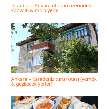
İstanbul – Ankara otoban üzerindeki
kahvaltı & mola yerleri
Ankara – Karadeniz turu rotası (yemek
& gezilecek yerler)