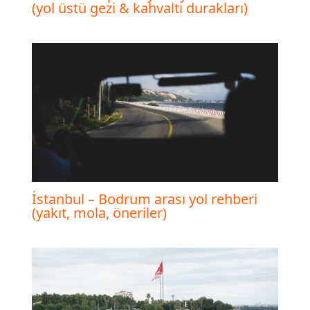
(yol üstü gezi & kahvaltı durakları)
İstanbul – Bodrum arası yol rehberi
(yakıt, mola, öneriler)