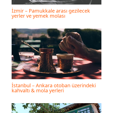
İzmir – Pamukkale arası gezilecek
yerler ve yemek molası
İstanbul – Ankara otoban üzerindeki
kahvaltı & mola yerleri