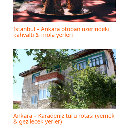
İstanbul – Ankara otoban üzerindeki
kahvaltı & mola yerleri
Ankara – Karadeniz turu rotası (yemek
& gezilecek yerler)