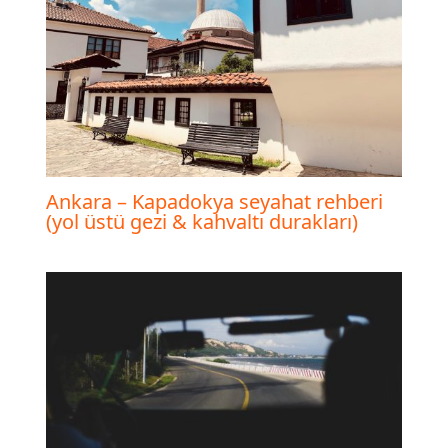
Ankara – Kapadokya seyahat rehberi
(yol üstü gezi & kahvaltı durakları)