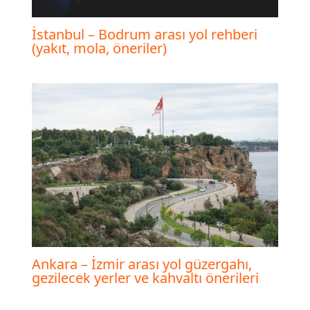
İstanbul – Bodrum arası yol rehberi
(yakıt, mola, öneriler)
Ankara – İzmir arası yol güzergahı,
gezilecek yerler ve kahvaltı önerileri