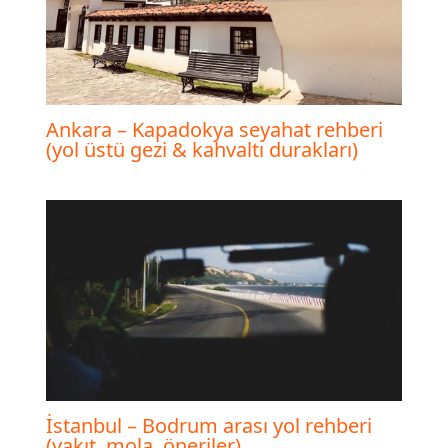
Ankara – Kapadokya seyahat rehberi
(yol üstü gezi & kahvaltı durakları)
İstanbul – Bodrum arası yol rehberi
(yakıt, mola, öneriler)