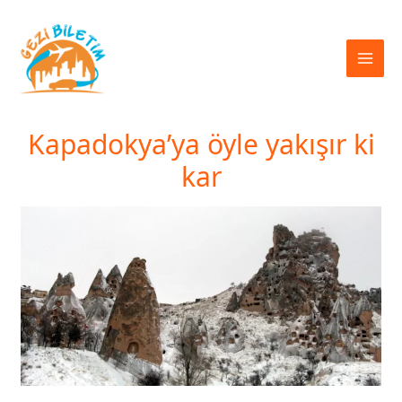
İçeriğe
atla
Kapadokya’ya öyle yakışır ki
kar