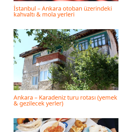
İstanbul – Ankara otoban üzerindeki
kahvaltı & mola yerleri
Ankara – Karadeniz turu rotası (yemek
& gezilecek yerler)