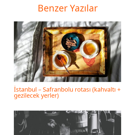
Benzer Yazılar
İstanbul – Safranbolu rotası (kahvaltı +
gezilecek yerler)