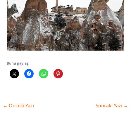
Bunu paylaş:
←
Önceki Yazı
Sonraki Yazı
→