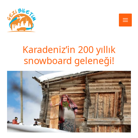
İçeriğe
atla
Karadeniz’in 200 yıllık
snowboard geleneği!