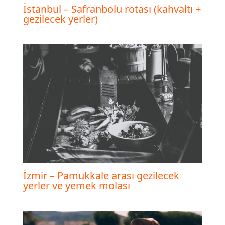
İstanbul – Safranbolu rotası (kahvaltı +
gezilecek yerler)
İzmir – Pamukkale arası gezilecek
yerler ve yemek molası