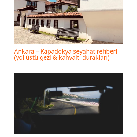
Ankara – Kapadokya seyahat rehberi
(yol üstü gezi & kahvaltı durakları)