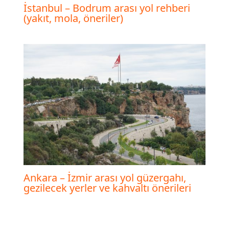
İstanbul – Bodrum arası yol rehberi
(yakıt, mola, öneriler)
Ankara – İzmir arası yol güzergahı,
gezilecek yerler ve kahvaltı önerileri