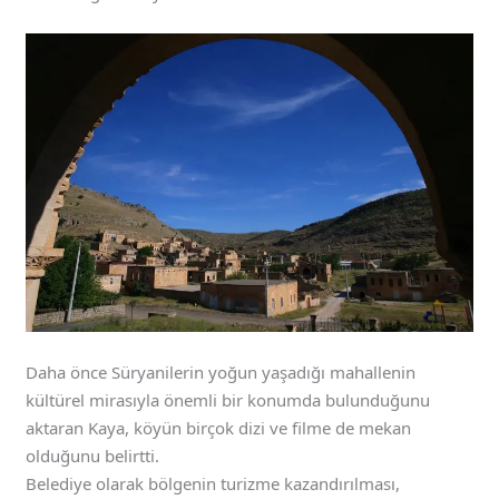
Daha önce Süryanilerin yoğun yaşadığı mahallenin
kültürel mirasıyla önemli bir konumda bulunduğunu
aktaran Kaya, köyün birçok dizi ve filme de mekan
olduğunu belirtti.
Belediye olarak bölgenin turizme kazandırılması,