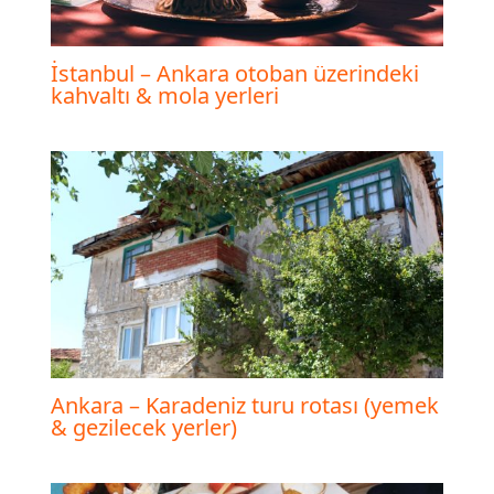
İstanbul – Ankara otoban üzerindeki
kahvaltı & mola yerleri
Ankara – Karadeniz turu rotası (yemek
& gezilecek yerler)