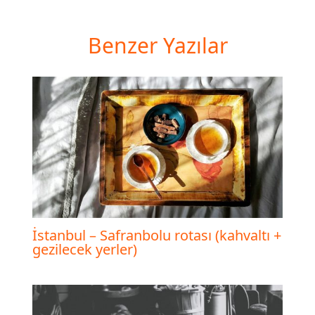
Benzer Yazılar
İstanbul – Safranbolu rotası (kahvaltı +
gezilecek yerler)