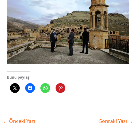
Bunu paylaş:
←
Önceki Yazı
Sonraki Yazı
→