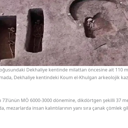
doğusundaki Dekhaliye kentinde milattan öncesine ait 110 me
klamada, Dekhaliye kentindeki Koum el-Khulgan arkeolojik kaz
an 73’ünün MÖ 6000-3000 dönemine, dikdörtgen şekilli 37 
a, mezarlarda insan kalıntılarının yanı sıra çanak çömlek gi