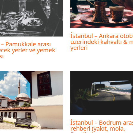
İstanbul – Ankara oto
üzerindeki kahvaltı & 
 – Pamukkale arası
yerleri
ecek yerler ve yemek
sı
İstanbul – Bodrum aras
rehberi (yakıt, mola,