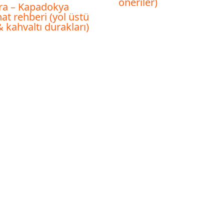
öneriler)
ra – Kapadokya
at rehberi (yol üstü
& kahvaltı durakları)