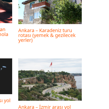
ban
Ankara – Karadeniz turu
mola
rotası (yemek & gezilecek
yerler)
ı yol
Ankara – İzmir arası yol