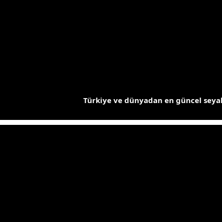
İçeriğe
atla
Türkiye ve dünyadan en güncel seyah