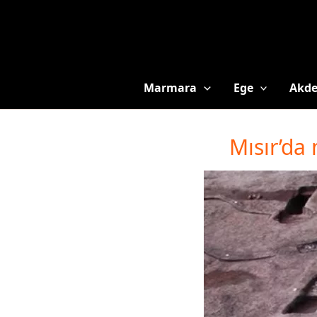
Marmara
Ege
Akde
Mısır’da