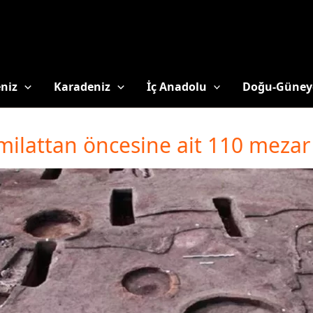
niz
Karadeniz
İç Anadolu
Doğu-Güney
 milattan öncesine ait 110 meza