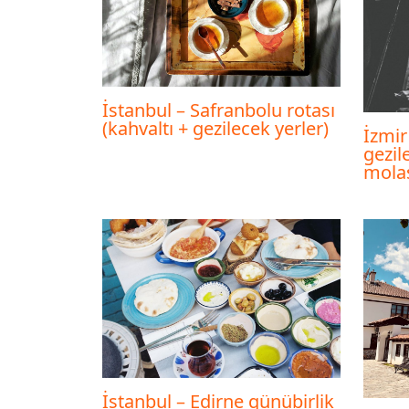
İstanbul – Safranbolu rotası
(kahvaltı + gezilecek yerler)
İzmir
gezil
mola
İstanbul – Edirne günübirlik