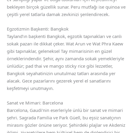
bekleyen birçok güzellik sunar. Peru mutfağı ise quinoa ve
çeşitli yerel tatlarla damak zevkinizi şenlendirecek.
Egzotizmin Başkenti: Bangkok
Tayland’ın başkenti Bangkok, egzotik tapınakları ve canlı
sokak pazarı ile dikkat çeker. Wat Arun ve Wat Phra Kaew
gibi tapınaklar, geleneksel Tay mimarisinin en güzel
örneklerindendir. Şehir, aynı zamanda sokak yemekleriyle
ünlüdür; pad thai ve mango sticky rice gibi lezzetler,
Bangkok seyahatinizin unutulmaz tatları arasında yer
alacak. Gece pazarlarını gezerek yerel el sanatlarını
keşfetmeyi unutmayın.
Sanat ve Mimari: Barcelona
Barcelona, Gaudi’nin eserleriyle ünlü bir sanat ve mimari
şehri. Sagrada Familia ve Park Güell, bu eşsiz sanatçının
mirasını gözler önüne seriyor. Şehirdeki plajlar ve Akdeniz
iklimi, ziyaretçilere hem kültürel hem de dinlendirici bir