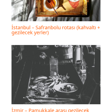
İstanbul – Safranbolu rotası (kahvaltı +
gezilecek yerler)
İzmir – Pamukkale arası gezilecek