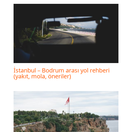
İstanbul – Bodrum arası yol rehberi
(yakıt, mola, öneriler)