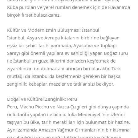
Küba puroları ve yerel rumları denemek için de Havana’da
birçok fırsat bulacaksınız.
Kültür ve Modernizmin Buluşması: İstanbul
İstanbul, Asya ve Avrupa kıtalarını birbirine bağlayan
eşsiz bir şehir. Tarihi yarımada, Ayasofya ve Topkapı
Sarayı gibi önemli yapılara ev sahipliği yapar. Boğaz Turu
ile İstanbul’un güzelliklerini denizden keşfetmek de
ziyaretinizin unutulmaz anılarından biri olacaktır. Türk
mutfağı da İstanbul’da keşfetmeniz gereken bir başka
zenginlik; kebaplar, mezeler ve tatlılar sizi bekliyor.
Doğal ve Kültürel Zenginlik: Peru
Peru, Machu Picchu ve Nazca Çizgileri gibi dünya çapında
ünlü tarihi yapıları ile bilinir. İnka Medeniyeti’nin izlerini
taşıyan bu ülke, tarih meraklıları için bulunmaz bir hazine.
Aynı zamanda Amazon Yağmur Ormanları’nın bir kısmına
ev sahipliği yapar ve doğa tutkunları için keşfedilmeyi