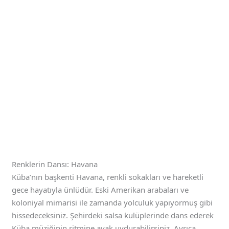
Renklerin Dansı: Havana
Küba’nın başkenti Havana, renkli sokakları ve hareketli
gece hayatıyla ünlüdür. Eski Amerikan arabaları ve
koloniyal mimarisi ile zamanda yolculuk yapıyormuş gibi
hissedeceksiniz. Şehirdeki salsa kulüplerinde dans ederek
Küba müziğinin ritmine ayak uydurabilirsiniz. Ayrıca,