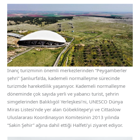
İnanç turizminin önemli merkezlerinden “Peygamberler
şehri” Şanlıurfa’da, kademeli normalleşme sürecinde
turizmde hareketlilik yaşanıyor. Kademeli normalleşme
döneminde çok sayıda yerli ve yabancı turist, şehrin
simgelerinden Balıklıgöl Yerleşkesi’ni, UNESCO Dünya
Miras Listesi’nde yer alan Göbeklitepe’yi ve Cittaslow
Uluslararası Koordinasyon Komitesinin 2013 yılında
“Sakin Şehir” ağına dahil ettiği Halfeti’yi ziyaret ediyor.