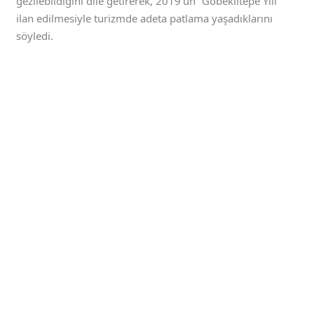
gezilebildiğini dile getirerek, 2019’un “Göbeklitepe Yılı”
ilan edilmesiyle turizmde adeta patlama yaşadıklarını
söyledi.