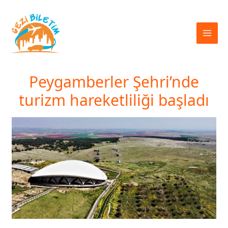
İçeriğe
atla
Peygamberler Şehri’nde
turizm hareketliliği başladı