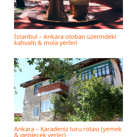
İstanbul – Ankara otoban üzerindeki
kahvaltı & mola yerleri
Ankara – Karadeniz turu rotası (yemek
& gezilecek yerler)