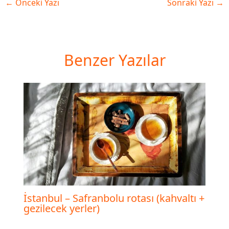
←
Önceki Yazı
Sonraki Yazı
→
Benzer Yazılar
İstanbul – Safranbolu rotası (kahvaltı +
gezilecek yerler)