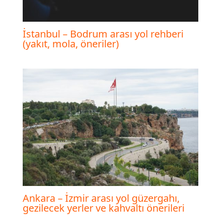
İstanbul – Bodrum arası yol rehberi
(yakıt, mola, öneriler)
Ankara – İzmir arası yol güzergahı,
gezilecek yerler ve kahvaltı önerileri