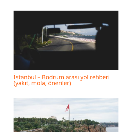
İstanbul – Bodrum arası yol rehberi
(yakıt, mola, öneriler)