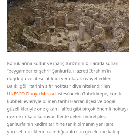
Konuklarına kültür ve inanç turizmini bir arada sunan
“peygamberler şehri” Şanlıurfa, Hazreti İbrahim’in
doğduğu ve ateşe atıldığı yer olarak rivayet edilen
Balıklıgöl, “tarihin sıfır noktası” diye nitelendirilen
UNESCO Dünya Mirası
Listesi’ndeki Göbeklitepe, konik
kubbeli evleriyle bilinen tarihi Harran ilçesi ve doğal
güzellikleriyle öne çıkan Halfeti gibi birçok önemli noktayı
gezme imkanı sunuyor. Kente gelen ziyaretçiler,
Şanlıurfa’nın kadim tarihine tanık olmanın yanı sıra
yöresel müziklerin çalındığı ünlü sıra gecelerine katılıp,