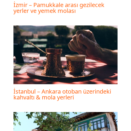
İzmir – Pamukkale arası gezilecek
yerler ve yemek molası
İstanbul – Ankara otoban üzerindeki
kahvaltı & mola yerleri