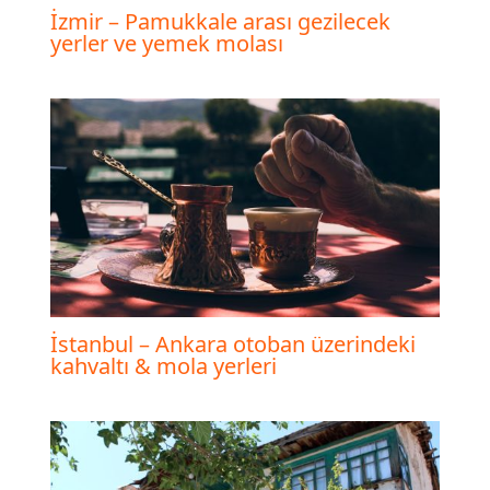
İzmir – Pamukkale arası gezilecek
yerler ve yemek molası
İstanbul – Ankara otoban üzerindeki
kahvaltı & mola yerleri