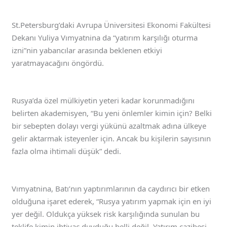
St.Petersburg’daki Avrupa Üniversitesi Ekonomi Fakültesi
Dekanı Yuliya Vımyatnina da “yatırım karşılığı oturma
izni”nin yabancılar arasında beklenen etkiyi
yaratmayacağını öngördü.
Rusya’da özel mülkiyetin yeteri kadar korunmadığını
belirten akademisyen, “Bu yeni önlemler kimin için? Belki
bir sebepten dolayı vergi yükünü azaltmak adına ülkeye
gelir aktarmak isteyenler için. Ancak bu kişilerin sayısının
fazla olma ihtimali düşük” dedi.
Vımyatnina, Batı’nın yaptırımlarının da caydırıcı bir etken
olduğuna işaret ederek, “Rusya yatırım yapmak için en iyi
yer değil. Oldukça yüksek risk karşılığında sunulan bu
teklife kimin ihtiyaç duyduğu belli değil. Yatırım cazibesi