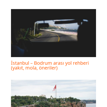
İstanbul – Bodrum arası yol rehberi
(yakıt, mola, öneriler)