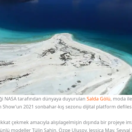
rliği NASA tarafından dünyaya duyurulan
Salda Gölü
, moda il
how’un 2021 sonbahar-kış sezonu dijital platform defilesi,
kat çekmek amacıyla alışılagelmişin dışında bir projeye imz
ünlü modeller Tülin Şahin, Özge Ulusoy, Jessica May, Şevval