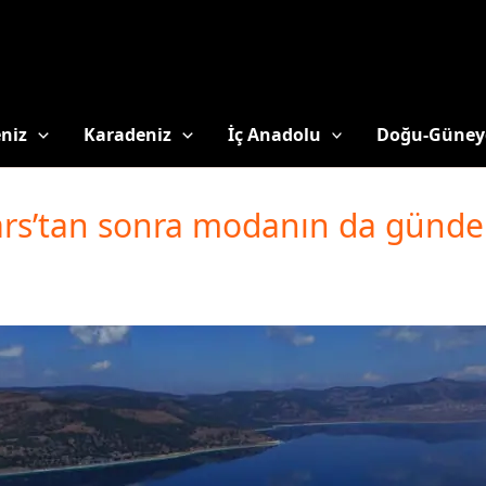
niz
Karadeniz
İç Anadolu
Doğu-Güney
ars’tan sonra modanın da günde