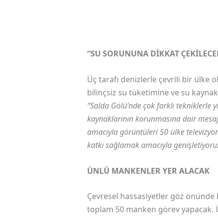
“SU SORUNUNA DİKKAT ÇEKİLECE
Üç tarafı denizlerle çevrili bir ülk
bilinçsiz su tüketimine ve su kayna
“Salda Gölü’nde çok farklı tekniklerle yi
kaynaklarının korunmasına dair mesaj
amacıyla görüntüleri 50 ülke televizyo
katkı sağlamak amacıyla genişletiyoru
ÜNLÜ MANKENLER YER ALACAK
Çevresel hassasiyetler göz önünde b
toplam 50 manken görev yapacak. Ün