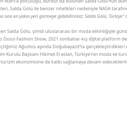
nin Mars’a yolculuğu, Burdur’da bulunan Salda Gölü’nün dü
rateri, Salda Gölü ile benzer nitelikleri nedeniyle NASA tar
a ona en yakın yeri görmeye gidebilirsiniz: Salda Gölü, Türkiye”
inen Salda Gölü, şimdi uluslararası bir moda etkinliğiyle gü
 Dossi Fashion Show, 2021 sonbahar-kış dijital platform def
tiğimiz Ağustos ayında Doğubayazıt’ta gerçekleştirdikleri de
im Kurulu Başkanı Hikmet Eraslan, Türkiye’nin moda ve tur
turizm ekonomisine de katkı sağlamaya devam edeceklerini