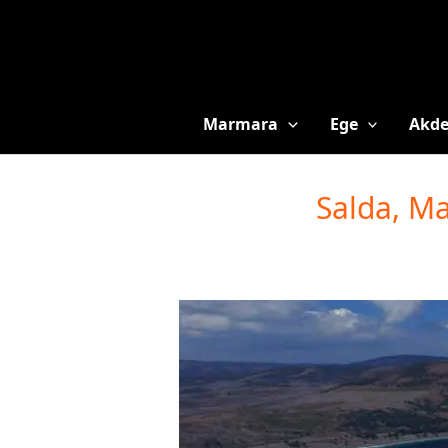
Marmara
Ege
Akde
Salda, M