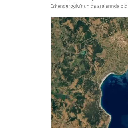
İskenderoğlu’nun da aralarında ol