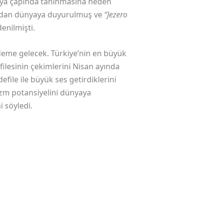
nya çapında tanınmasına neden
afından dünyaya duyurulmuş ve
“Jezero
denilmişti.
ndeme gelecek. Türkiye’nin en büyük
ilesinin çekimlerini Nisan ayında
file ile büyük ses getirdiklerini
izm potansiyelini dünyaya
 söyledi.