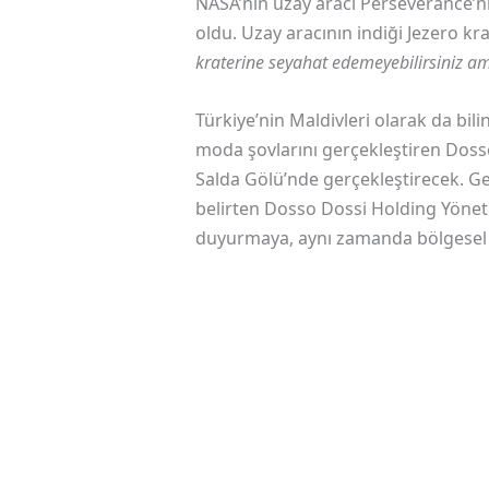
NASA’nın uzay aracı Perseverance’
oldu. Uzay aracının indiği Jezero k
kraterine seyahat edemeyebilirsiniz am
Türkiye’nin Maldivleri olarak da bil
moda şovlarını gerçekleştiren Dosso
Salda Gölü’nde gerçekleştirecek. Geç
belirten Dosso Dossi Holding Yönet
duyurmaya, aynı zamanda bölgesel 