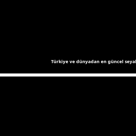
İçeriğe
atla
Türkiye ve dünyadan en güncel seyah