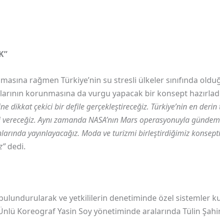
K”
e olmasına rağmen Türkiye’nin su stresli ülkeler sınıfında old
klarının korunmasına da vurgu yapacak bir konsept hazırladık
ne dikkat çekici bir defile gerçekleştireceğiz. Türkiye’nin en derin
 vereceğiz. Aynı zamanda NASA’nın Mars operasyonuyla gündeme
nlarında yayınlayacağız. Moda ve turizmi birleştirdiğimiz konsep
z”
dedi.
ulundurularak ve yetkililerin denetiminde özel sistemler ku
lü Koreograf Yasin Soy yönetiminde aralarında Tülin Şahin,