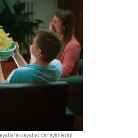
hayatların seyahat deneyimlerini