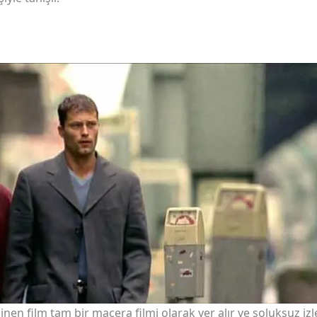
nen film tam bir macera filmi olarak yer alır ve soluksuz izle