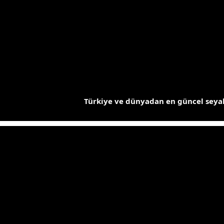
İçeriğe
atla
Türkiye ve dünyadan en güncel seyah