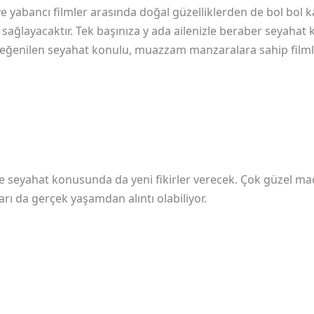
i ve yabancı filmler arasında doğal güzelliklerden de bol bol 
sağlayacaktır. Tek başınıza y ada ailenizle beraber seyahat k
en beğenilen seyahat konulu, muazzam manzaralara sahip filml
ze seyahat konusunda da yeni fikirler verecek. Çok güzel mace
rı da gerçek yaşamdan alıntı olabiliyor.