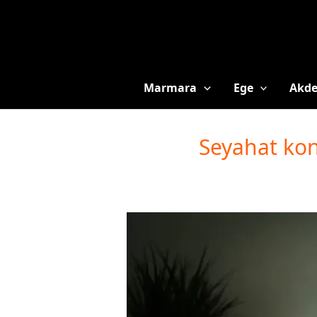
Marmara
Ege
Akde
Seyahat konu