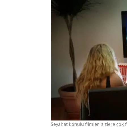
Seyahat konulu filmler sizlere çok f