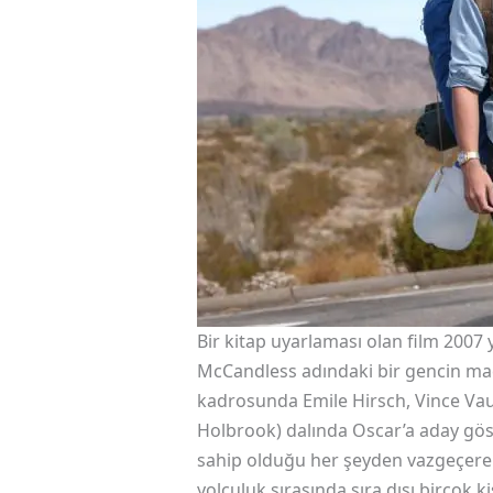
Bir kitap uyarlaması olan film 2007 
McCandless adındaki bir gencin mace
kadrosunda Emile Hirsch, Vince Vaug
Holbrook) dalında Oscar’a aday göst
sahip olduğu her şeyden vazgeçerek
yolculuk sırasında sıra dışı birçok kiş