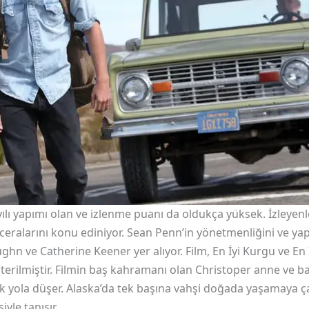
yılı yapımı olan ve izlenme puanı da oldukça yüksek. İzleyen
ralarını konu ediniyor. Sean Penn’in yönetmenliğini ve yapı
hn ve Catherine Keener yer alıyor. Film, En İyi Kurgu ve En
erilmiştir. Filmin baş kahramanı olan Christoper anne ve ba
 yola düşer. Alaska’da tek başına vahşi doğada yaşamaya ç
iyle tanışır.