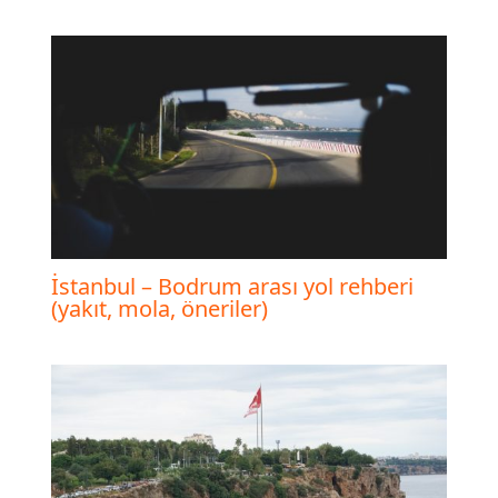
İstanbul – Bodrum arası yol rehberi
(yakıt, mola, öneriler)