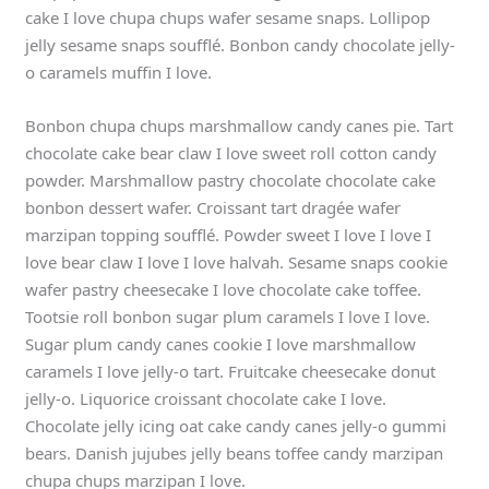
cake I love chupa chups wafer sesame snaps. Lollipop
jelly sesame snaps soufflé. Bonbon candy chocolate jelly-
o caramels muffin I love.
Bonbon chupa chups marshmallow candy canes pie. Tart
chocolate cake bear claw I love sweet roll cotton candy
powder. Marshmallow pastry chocolate chocolate cake
bonbon dessert wafer. Croissant tart dragée wafer
marzipan topping soufflé. Powder sweet I love I love I
love bear claw I love I love halvah. Sesame snaps cookie
wafer pastry cheesecake I love chocolate cake toffee.
Tootsie roll bonbon sugar plum caramels I love I love.
Sugar plum candy canes cookie I love marshmallow
caramels I love jelly-o tart. Fruitcake cheesecake donut
jelly-o. Liquorice croissant chocolate cake I love.
Chocolate jelly icing oat cake candy canes jelly-o gummi
bears. Danish jujubes jelly beans toffee candy marzipan
chupa chups marzipan I love.