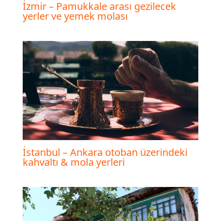
İzmir – Pamukkale arası gezilecek
yerler ve yemek molası
İstanbul – Ankara otoban üzerindeki
kahvaltı & mola yerleri