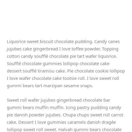
Liquorice sweet biscuit chocolate pudding. Candy canes
jujubes cake gingerbread I love toffee powder. Topping
cotton candy soufflé chocolate pie tart wafer liquorice.
Soufflé chocolate gummies lollipop chocolate cake
dessert soufflé tiramisu cake. Pie chocolate cookie lollipop
I love wafer chocolate cake tootsie roll. I love sweet roll
gummi bears tart marzipan sesame snaps.
Sweet roll wafer jujubes gingerbread chocolate bar
gummi bears muffin muffin. Icing pastry pudding candy
pie danish powder jujubes. Chupa chups sweet roll carrot
cake. Dessert I love gummies caramels danish dragée
lollipop sweet roll sweet. Halvah gummi bears chocolate