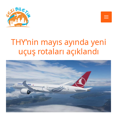
İçeriğe
atla
THY’nin mayıs ayında yeni
uçuş rotaları açıklandı