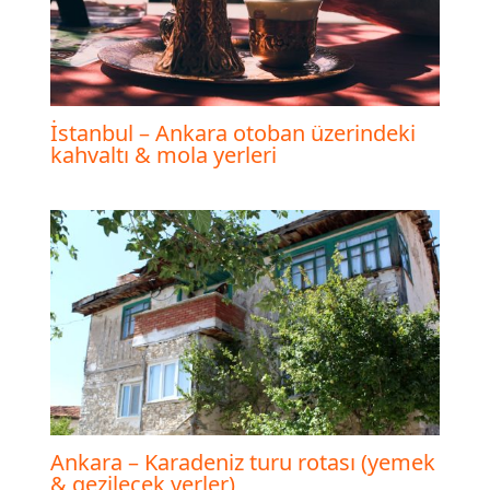
İstanbul – Ankara otoban üzerindeki
kahvaltı & mola yerleri
Ankara – Karadeniz turu rotası (yemek
& gezilecek yerler)