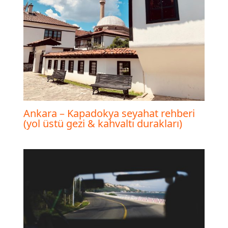
Ankara – Kapadokya seyahat rehberi
(yol üstü gezi & kahvaltı durakları)