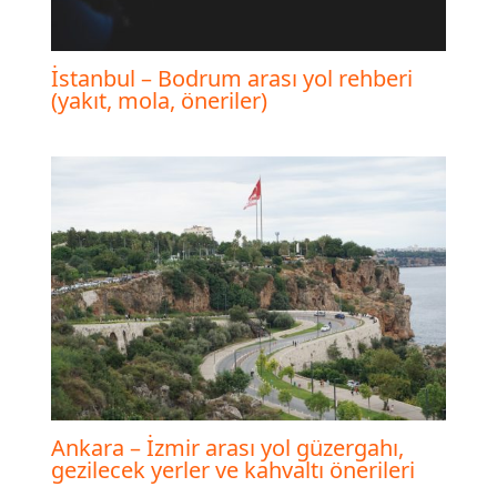
İstanbul – Bodrum arası yol rehberi
(yakıt, mola, öneriler)
Ankara – İzmir arası yol güzergahı,
gezilecek yerler ve kahvaltı önerileri