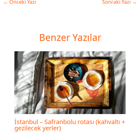
←
Önceki Yazı
Sonraki Yazı
→
Benzer Yazılar
İstanbul – Safranbolu rotası (kahvaltı +
gezilecek yerler)