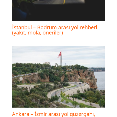
İstanbul – Bodrum arası yol rehberi
(yakıt, mola, öneriler)
Ankara – İzmir arası yol güzergahı,