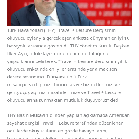
Türk Hava Yolları (THY), Travel + Leisure Dergisi’nin
okuyucu oylarıyla gerçekleşen ankette dünyanın en iyi 10
havayolu arasında gösterildi. THY Yönetim Kurulu Başkanı
İlker Aycı, ödüle layık görülmenin mutluluğunu
yaşadıklarını belirterek, “Travel + Leisure dergisinin yıllık
okuyucu anketinde en iyiler arasında yer almak son
derece sevindirici. Dünyaca ünlü Türk
misafirperverliğimizi, birinci seviye hizmetlerimizi ve
geniş uçuş ağımızı misafirlerimize ve Travel + Leisure
okuyucularına sunmaktan mutluluk duyuyoruz” dedi.
THY Basın Müşavirliği’nden yapılan açıklamada Amerikan
seyahat dergisi Travel + Leisure tarafından düzenlenen
ödüllerde okuyucuların en gözde havayollarını,
havalimanlarını, otelleri, tur operatörlerini ve şehirleri