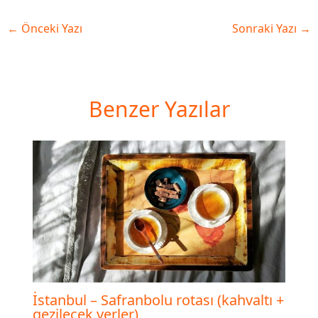
←
Önceki Yazı
Sonraki Yazı
→
Benzer Yazılar
İstanbul – Safranbolu rotası (kahvaltı +
gezilecek yerler)