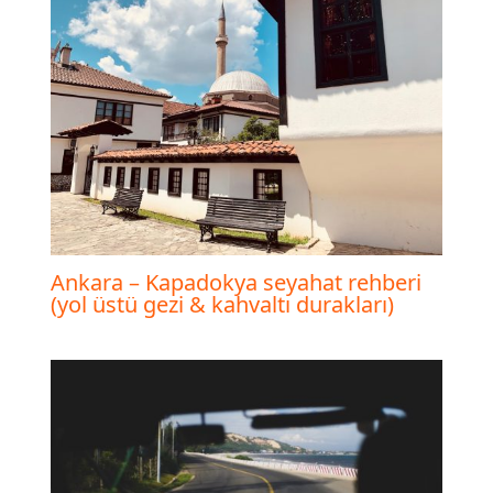
Ankara – Kapadokya seyahat rehberi
(yol üstü gezi & kahvaltı durakları)