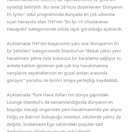
oyladığı belirtildi. Bu sene 26’ncısı düzenlenen ‘Dünyanın
En İyileri’ ödül programında dünyada en çok ülkesine
uçan havayolu olan THY’nin “En İyi 10 Uluslararası
Havayolu” kategorisinde ödüle layık görüldüğü açıklandı.
Açıklamada THY’nin başarısının yanı sıra “Avrupa’nın En
İyi Şehirleri” kategorisinde İstanbul’un “dikkat çekici yeni
havalimanı şehre öyle kusursuz bir karşılama sağlıyor ki,
ankete katılım gösteren pek çok kişi havalimanına
varışlarını seyahatlerinin en güzel anıları arasında
görüyor” yorumu ile birinci sıraya yerleştiği kaydedildi.
Açıklamada “Türk Hava Yolları’nın dünya çapındaki
Lounge İstanbul’u da tamamlandığında dünyanın en
büyüğü olacağı öngörülen yeni havalimanında yer alıyor.
Doğu ve Batı’nın buluştuğu İstanbul, ödüllerde yalnız da
değildi. Sıralamada Ege sahilindeki popüler tatil
destinasyonu Bodrum da yer aldı” denildi.