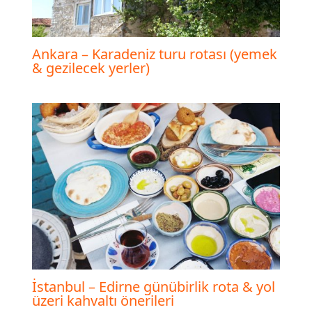
Ankara – Karadeniz turu rotası (yemek
& gezilecek yerler)
İstanbul – Edirne günübirlik rota & yol
üzeri kahvaltı önerileri