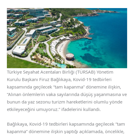
Türkiye Seyahat Acentaları Birliği (TÜRSAB) Yönetim
Kurulu Başkanı Firuz Bağlıkaya, Kovid-19 tedbirleri
kapsamında geçilecek “tam kapanma” dönemine ilişkin,
“Alınan önlemlerin vaka sayılarında düşüş yaşanmasına ve
bunun da yaz sezonu turizm hareketlerini olumlu yönde
etkileyeceğini umuyoruz.” ifadelerini kullandı.
Bağlıkaya, Kovid-19 tedbirleri kapsamında geçilecek “tam
kapanma” dönemine ilişkin yaptığı açıklamada, öncelikle,