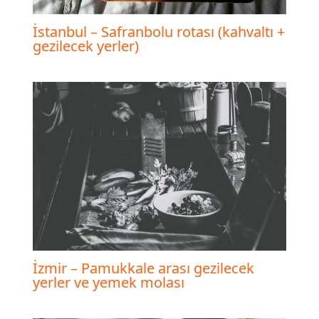
İstanbul – Safranbolu rotası (kahvaltı +
gezilecek yerler)
İzmir – Pamukkale arası gezilecek
yerler ve yemek molası