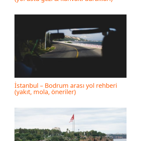
İstanbul – Bodrum arası yol rehberi
(yakıt, mola, öneriler)