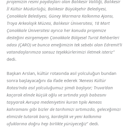
projemizin resmi paydaşları olan Balıkesir Valiliği, Balıkesir
İl Kültür Müdürlüğü, Balıkesir Büyükşehir Belediyesi,
Çanakkale Belediyesi, Güney Marmara Kalkınma Ajansı,
Troya Arkeolojik Müzesi, Balıkesir Üniversitesi, 18 Mart
Çanakkale Üniversitesi ayrıca her konuda projemize
desteğini esirgemeyen Çanakkale Bölgesel Turist Rehberleri
odası (ÇARO) ve bunca emeğimizin tek sebebi olan Edremit’li
vatandaşlarımıza sonsuz teşekkürlerimizi iletmek isteriz”
dedi.
Başkan Arslan, kültür rotasında asıl yolculuğun bundan
sonra başlayacağını da ifade ederek
“Aeneas Kültür
Rotası’nda asıl yolculuğumuz şimdi başlıyor; Truva’dan
kaçarak elinde küçük oğlu ve sırtında yaşlı babasını
taşıyarak Avrupa medeniyetini kuran tıpkı Aeneas
kahramanı gibi bizler de tarihimizi sırtımızda, geleceğimizi
elimizde tutarak barış, kardeşlik ve yeni kalkınma
ufuklarına doğru hep birlikte yürüyeceğiz
” dedi.