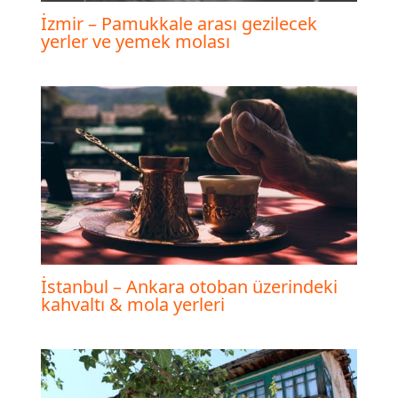
İzmir – Pamukkale arası gezilecek
yerler ve yemek molası
İstanbul – Ankara otoban üzerindeki
kahvaltı & mola yerleri