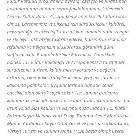
Kültür Rotaları programına ayırdığı özel fon ve finansman
imkanlarından bundan sonra faydalanabilmek demektir.
Aeneas Kültür Rotası Avrupa Konseyinin tescilli kültür rotası
olması Edremit’imiz ve ülkemiz için sürdürülebilir kültürel,
peyzaj/doğa ve arkeolojik turizmi kapsamında daha zengin
ve etkileyici aktiviteler tasarım ederek, halkımızın ekonomik
refahının ve bölgemizin uluslararası görünürlüğünü
sağlayacaktır. Bununla birlikte Edremit ve Çanakkale
bölgesi T.C. Kültür Bakanlığı ve Avrupa Konseyi tarafından
sürdürebilir turizmi, kültür mirası koruma ve değerini
arttırma, ekonomik stratejiler ile ilgili yeni geliştirme ve
kalkınma politikaları uygulamasında bundan sonra
öncelikli alan olarak sayılacaktır. Her zaman irademizi
kullanarak ve kendi güçlerimize inanarak yürüdüğümüz bu
uzun yolda bize katılan ve vizyonumuza inanan T.C. Kültür
Bakanı Sayın Mehmet Nuri Ersoy, Tanıtma Genel Müdürü ve
Müdür Yardımcısı Sayın Onur Gözet ve çalışma arkadaşları,
Türkiye Turizm ve Tanıtım Ajansı (TGA) başta olmak üzere,