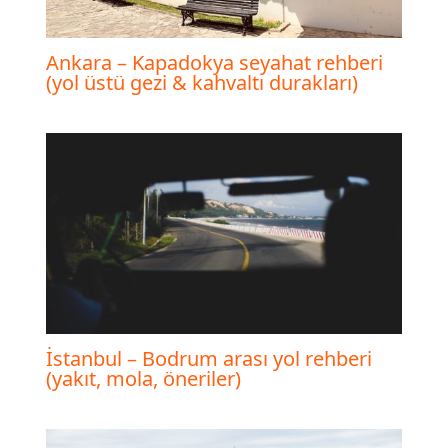
Ankara – Kapadokya seyahat rehberi
(yol üstü gezi & kahvaltı durakları)
İstanbul – Bodrum arası yol rehberi
(yakıt, mola, öneriler)