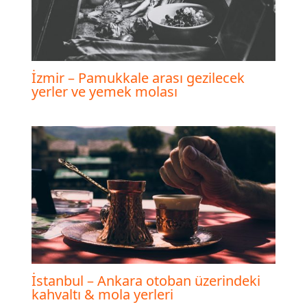
İzmir – Pamukkale arası gezilecek
yerler ve yemek molası
İstanbul – Ankara otoban üzerindeki
kahvaltı & mola yerleri