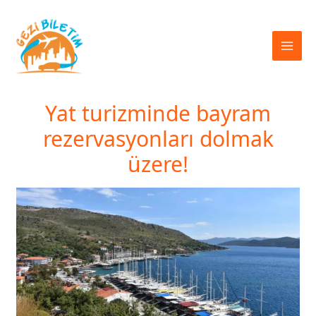
İçeriğe
atla
Yat turizminde bayram
rezervasyonları dolmak
üzere!