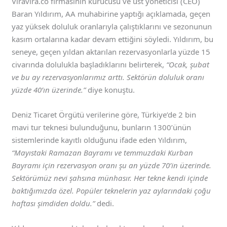
Viravira.co firmasının kurucusu ve üst yöneticisi (CEO)
Baran Yıldırım, AA muhabirine yaptığı açıklamada, geçen
yaz yüksek doluluk oranlarıyla çalıştıklarını ve sezonunun
kasım ortalarına kadar devam ettiğini söyledi. Yıldırım, bu
seneye, geçen yıldan aktarılan rezervasyonlarla yüzde 15
civarında dolulukla başladıklarını belirterek,
“Ocak, şubat
ve bu ay rezervasyonlarımız arttı. Sektörün doluluk oranı
yüzde 40’ın üzerinde.”
diye konuştu.
Deniz Ticaret Örgütü verilerine göre, Türkiye’de 2 bin
mavi tur teknesi bulunduğunu, bunların 1300’ünün
sistemlerinde kayıtlı olduğunu ifade eden Yıldırım,
“Mayıstaki Ramazan Bayramı ve temmuzdaki Kurban
Bayramı için rezervasyon oranı şu an yüzde 70’in üzerinde.
Sektörümüz nevi şahsına münhasır. Her tekne kendi içinde
baktığımızda özel. Popüler teknelerin yaz aylarındaki çoğu
haftası şimdiden doldu.”
dedi.