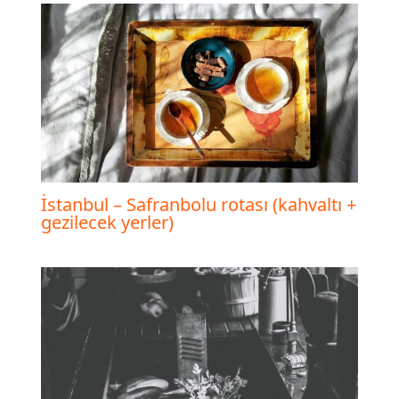
İstanbul – Safranbolu rotası (kahvaltı +
gezilecek yerler)