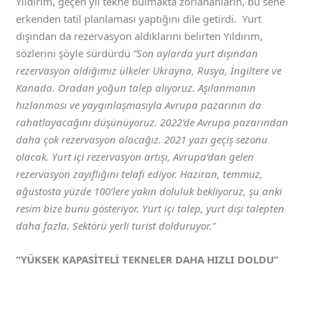
Yıldırım, geçen yıl tekne bulmakta zorlananların, bu sene
erkenden tatil planlaması yaptığını dile getirdi. Yurt
dışından da rezervasyon aldıklarını belirten Yıldırım,
sözlerini şöyle sürdürdü
“Son aylarda yurt dışından
rezervasyon aldığımız ülkeler Ukrayna, Rusya, İngiltere ve
Kanada. Oradan yoğun talep alıyoruz. Aşılanmanın
hızlanması ve yaygınlaşmasıyla Avrupa pazarının da
rahatlayacağını düşünüyoruz. 2022’de Avrupa pazarından
daha çok rezervasyon alacağız. 2021 yazı geçiş sezonu
olacak. Yurt içi rezervasyon artışı, Avrupa’dan gelen
rezervasyon zayıflığını telafi ediyor. Haziran, temmuz,
ağustosta yüzde 100’lere yakın doluluk bekliyoruz, şu anki
resim bize bunu gösteriyor. Yurt içi talep, yurt dışı talepten
daha fazla. Sektörü yerli turist dolduruyor.”
“YÜKSEK KAPASİTELİ TEKNELER DAHA HIZLI DOLDU”