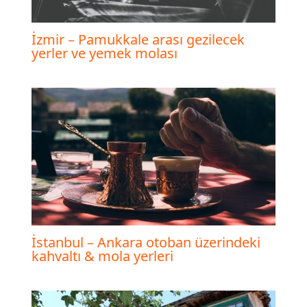
İzmir – Pamukkale arası gezilecek
yerler ve yemek molası
İstanbul – Ankara otoban üzerindeki
kahvaltı & mola yerleri