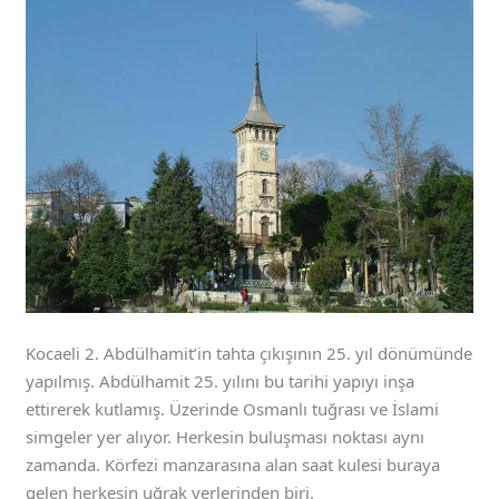
Kocaeli 2. Abdülhamit’in tahta çıkışının 25. yıl dönümünde
yapılmış. Abdülhamit 25. yılını bu tarihi yapıyı inşa
ettirerek kutlamış. Üzerinde Osmanlı tuğrası ve İslami
simgeler yer alıyor. Herkesin buluşması noktası aynı
zamanda. Körfezi manzarasına alan saat kulesi buraya
gelen herkesin uğrak yerlerinden biri.