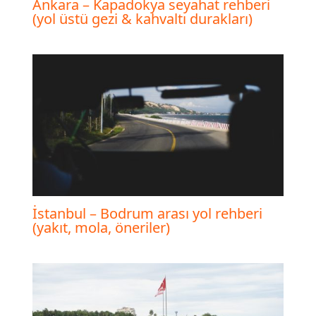
Ankara – Kapadokya seyahat rehberi
(yol üstü gezi & kahvaltı durakları)
İstanbul – Bodrum arası yol rehberi
(yakıt, mola, öneriler)