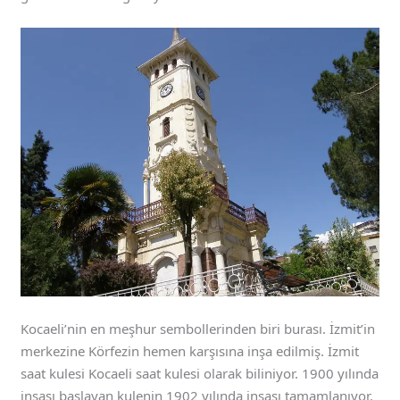
Kocaeli’nin en meşhur sembollerinden biri burası. İzmit’in
merkezine Körfezin hemen karşısına inşa edilmiş. İzmit
saat kulesi Kocaeli saat kulesi olarak biliniyor. 1900 yılında
inşası başlayan kulenin 1902 yılında inşası tamamlanıyor.