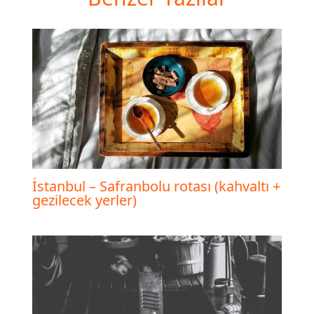
İstanbul – Safranbolu rotası (kahvaltı +
gezilecek yerler)