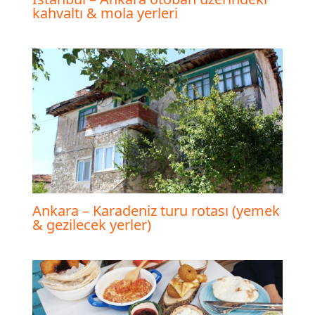
kahvaltı & mola yerleri
Ankara – Karadeniz turu rotası (yemek
& gezilecek yerler)