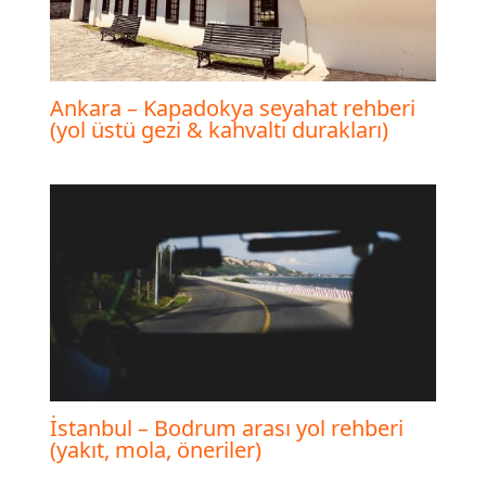
Ankara – Kapadokya seyahat rehberi
(yol üstü gezi & kahvaltı durakları)
İstanbul – Bodrum arası yol rehberi
(yakıt, mola, öneriler)